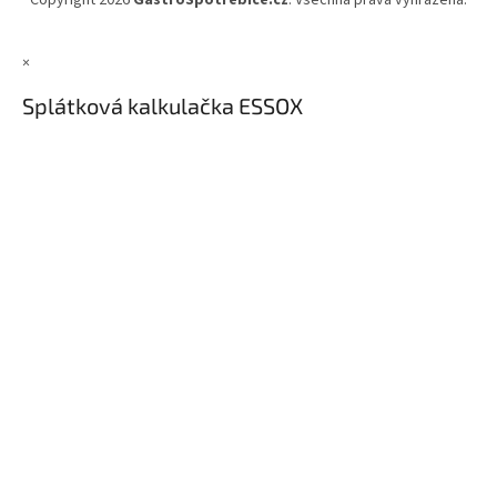
Copyright 2026
GastroSpotřebiče.cz
. Všechna práva vyhrazena.
×
Splátková kalkulačka ESSOX