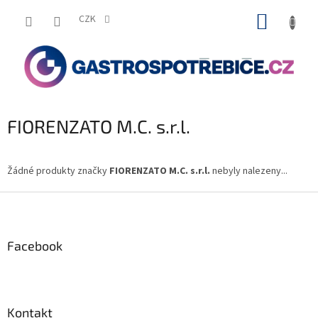
Přejít
NÁKUP
na
CZK
obsah
KOŠÍK
FIORENZATO M.C. s.r.l.
Žádné produkty značky
FIORENZATO M.C. s.r.l.
nebyly nalezeny...
Z
á
p
a
Facebook
t
í
Kontakt