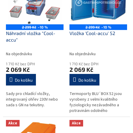
i
r
s
o
p
d
r
u
o
k
2 299 Kč
–10 %
2 299 Kč
–10 %
d
t
Náhradní vložka "Cool-
Vložka 'Cool-accu' 52
u
ů
accu"
k
t
Na objednávku
Na objednávku
ů
1 710 Kč bez DPH
1 710 Kč bez DPH
2 069 Kč
2 069 Kč
Do košíku
Do košíku
Sady pro chladící vložky,
Termoporty BLU´BOX 52 jsou
integrovaný ohřev 230V nebo
vyrobeny z velmi kvalitního
sada s GN na tekutiny.
fyziologicky nezávadného a
potravinám odolného
polyprophylenu. Kvalitní
materiály použité při výrobě
Akce
Akce
PP(polypropylen),PUR...