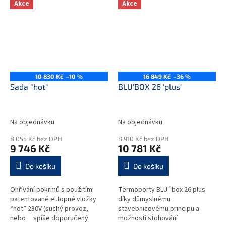
oblasti cateringu a
materiály použité při výrobě
Akce
Akce
velkokuchyňských...
PP(polypropylen), PUR...
10 830 Kč
–10 %
16 849 Kč
–36 %
Sada "hot"
BLU'BOX 26 'plus'
Na objednávku
Na objednávku
8 055 Kč bez DPH
8 910 Kč bez DPH
9 746 Kč
10 781 Kč
Do košíku
Do košíku
Ohřívání pokrmů s použitím
Termoporty BLU´box 26 plus
patentované el.topné vložky
díky důmyslnému
“hot” 230V (suchý provoz,
stavebnicovému principu a
nebo spíše doporučený
možnosti stohování