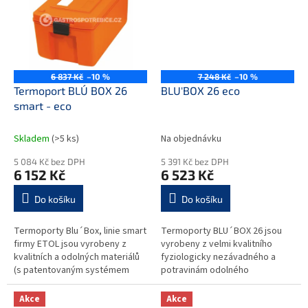
6 837 Kč
–10 %
7 248 Kč
–10 %
Termoport BLU´ BOX 26
BLU'BOX 26 eco
smart - eco
Skladem
(>5 ks)
Na objednávku
5 084 Kč bez DPH
5 391 Kč bez DPH
6 152 Kč
6 523 Kč
Do košíku
Do košíku
Termoporty Blu´Box, linie smart
Termoporty BLU´BOX 26 jsou
firmy ETOL jsou vyrobeny z
vyrobeny z velmi kvalitního
kvalitních a odolných materiálů
fyziologicky nezávadného a
(s patentovaným systémem
potravinám odolného
úchytů a madel), které zaručují
polyprophylenu. Kvalitní
dlouhou životnost a vysoký...
materiály použité při výrobě
Akce
Akce