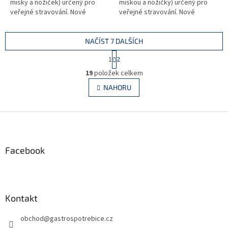
misky a nožiček) určený pro
miskou a nožičky) určený pro
veřejné stravování. Nové
veřejné stravování. Nové
inovativní nápojové zásobníky s
inovativní nápojové zásobníky s
obsahem 10, 20 a 40 litrů...
obsahem 10, 20 a 40 litrů...
NAČÍST 7 DALŠÍCH
S
1
2
t
O
r
19
položek celkem
v
á
l
NAHORU
n
á
k
d
o
v
Z
a
á
c
á
n
í
p
í
p
a
Facebook
r
t
v
í
k
y
v
Kontakt
ý
p
obchod
@
gastrospotrebice.cz
i