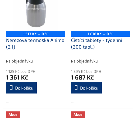
1 513 Kč
–10 %
1 876 Kč
–10 %
Nerezová termoska Animo
Čistící tablety - týdenní
(2 l)
(200 tabl.)
Na objednávku
Na objednávku
1 125 Kč bez DPH
1 394 Kč bez DPH
1 361 Kč
1 687 Kč
Do košíku
Do košíku
...
...
Akce
Akce