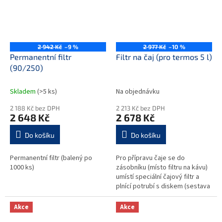
2 942 Kč
–9 %
2 977 Kč
–10 %
Permanentní filtr
Filtr na čaj (pro termos 5 l)
(90/250)
Skladem
(>5 ks)
Na objednávku
2 188 Kč bez DPH
2 213 Kč bez DPH
2 648 Kč
2 678 Kč
Do košíku
Do košíku
Permanentní filtr (balený po
Pro přípravu čaje se do
1000 ks)
zásobníku (místo filtru na kávu)
umístí speciální čajový filtr a
plnící potrubí s diskem (sestava
se skládá ze 2 artiklů - nutno
objednat oba artikly pro...
Akce
Akce