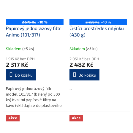
2 575 Kč
–10 %
2 759 Kč
–10 %
Papírový jednorázový filtr
Čistící prostředek mlýnku
Animo (101/317)
(430 g)
Skladem
(>5 ks)
Skladem
(>5 ks)
1 915 Kč bez DPH
2 051 Kč bez DPH
2 317 Kč
2 482 Kč
Do košíku
Do košíku
Papírový jednorázový filtr
...
model. 101/317 (balený po 500
ks) Kvalitní papírové filtry na
kávu (vkládají se do plastového
držáku filtru)Pro model
:...................... 5 l...
Akce
Akce