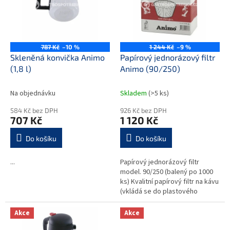
i
r
s
o
p
d
r
u
o
k
787 Kč
–10 %
1 244 Kč
–9 %
d
t
Skleněná konvička Animo
Papírový jednorázový filtr
u
ů
(1,8 l)
Animo (90/250)
k
t
Na objednávku
Skladem
(>5 ks)
ů
584 Kč bez DPH
926 Kč bez DPH
707 Kč
1 120 Kč
Do košíku
Do košíku
...
Papírový jednorázový filtr
model. 90/250 (balený po 1000
ks) Kvalitní papírový filtr na kávu
(vkládá se do plastového
držáku filtru kávovaru těchto
modelů)Shodný pro tyto
Akce
Akce
modely...