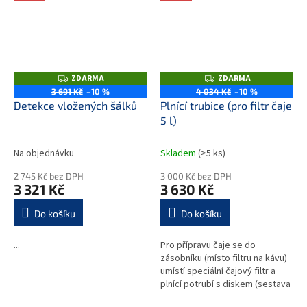
ZDARMA
ZDARMA
Z
Z
D
D
3 691 Kč
–10 %
4 034 Kč
–10 %
A
A
Detekce vložených šálků
Plnící trubice (pro filtr čaje
R
R
M
M
5 l)
A
A
Na objednávku
Skladem
(>5 ks)
2 745 Kč bez DPH
3 000 Kč bez DPH
3 321 Kč
3 630 Kč
Do košíku
Do košíku
...
Pro přípravu čaje se do
zásobníku (místo filtru na kávu)
umístí speciální čajový filtr a
plnící potrubí s diskem (sestava
se skládá ze 2 artiklů - nutno