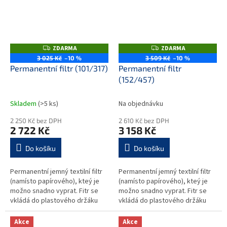
ZDARMA
ZDARMA
Z
Z
D
D
3 025 Kč
–10 %
3 509 Kč
–10 %
A
A
Permanentní filtr (101/317)
Permanentní filtr
R
R
M
M
(152/457)
A
A
Skladem
(>5 ks)
Na objednávku
2 250 Kč bez DPH
2 610 Kč bez DPH
2 722 Kč
3 158 Kč
Do košíku
Do košíku
Permanentní jemný textilní filtr
Permanentní jemný textilní filtr
(namísto papírového), kteý je
(namísto papírového), kteý je
možno snadno vyprat. Fitr se
možno snadno vyprat. Fitr se
vkládá do plastového držáku
vkládá do plastového držáku
filtrů (možno koupit jako set
filtrů (možno koupit jako set
včetně držáku filtrů)...
včetně držáku filtrů)...
Akce
Akce