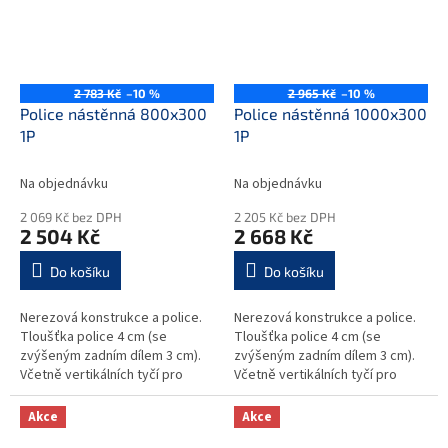
2 783 Kč
–10 %
2 965 Kč
–10 %
Police nástěnná 800x300
Police nástěnná 1000x300
1P
1P
Na objednávku
Na objednávku
2 069 Kč bez DPH
2 205 Kč bez DPH
2 504 Kč
2 668 Kč
Do košíku
Do košíku
Nerezová konstrukce a police.
Nerezová konstrukce a police.
Tloušťka police 4 cm (se
Tloušťka police 4 cm (se
zvýšeným zadním dílem 3 cm).
zvýšeným zadním dílem 3 cm).
Včetně vertikálních tyčí pro
Včetně vertikálních tyčí pro
upevnění na stěnu - výška 35
upevnění na stěnu - výška 35
cm. Police a upevňovací tyče
cm. Police a upevňovací tyče
Akce
Akce
mohou...
mohou...