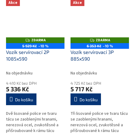
cm. Police a upevňovací tyče
cm. Police a upevňovací tyče
Akce
Akce
mohou...
mohou...
ZDARMA
ZDARMA
Z
Z
D
D
5 929 Kč
–10 %
6 353 Kč
–10 %
A
A
Vozík servírovací 2P
Vozík servírovací 3P
R
R
M
M
1085x590
885x590
A
A
Na objednávku
Na objednávku
4 410 Kč bez DPH
4 725 Kč bez DPH
5 336 Kč
5 717 Kč
Do košíku
Do košíku
Dvě lisované police ve tvaru
Tři lisované police ve tvaru tácu
tácu se zaoblenými hranami,
se zaoblenými hranami,
nerezová ocel, zvukotěsné a
nerezová ocel, zvukotěsné a
přišroubované k rámu tácu
přišroubované k rámu tácu