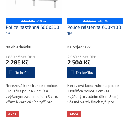
2 541 Kč
–10 %
2 783 Kč
–10 %
Police nástěnná 600x300
Police nástěnná 600x400
1P
1P
Na objednávku
Na objednávku
1 889 Kč bez DPH
2 069 Kč bez DPH
2 286 Kč
2 504 Kč
Do košíku
Do košíku
Nerezová konstrukce a police.
Nerezová konstrukce a police.
Tloušťka police 4 cm (se
Tloušťka police 4 cm (se
zvýšeným zadním dílem 3 cm).
zvýšeným zadním dílem 3 cm).
Včetně vertikálních tyčí pro
Včetně vertikálních tyčí pro
upevnění na stěnu - výška 35
upevnění na stěnu - výška 35
cm. Police a upevňovací tyče
cm. Police a upevňovací tyče
Akce
Akce
mohou...
mohou...