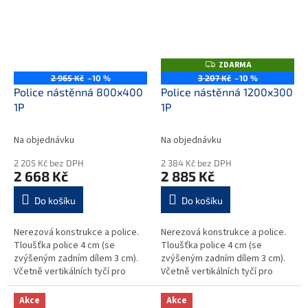
ZDARMA
Z
D
2 965 Kč
–10 %
3 207 Kč
–10 %
A
Police nástěnná 800x400
Police nástěnná 1200x300
R
M
1P
1P
A
Na objednávku
Na objednávku
2 205 Kč bez DPH
2 384 Kč bez DPH
2 668 Kč
2 885 Kč
Do košíku
Do košíku
Nerezová konstrukce a police.
Nerezová konstrukce a police.
Tloušťka police 4 cm (se
Tloušťka police 4 cm (se
zvýšeným zadním dílem 3 cm).
zvýšeným zadním dílem 3 cm).
Včetně vertikálních tyčí pro
Včetně vertikálních tyčí pro
upevnění na stěnu - výška 35
upevnění na stěnu - výška 35
cm. Police a upevňovací tyče
cm. Police a upevňovací tyče
Akce
Akce