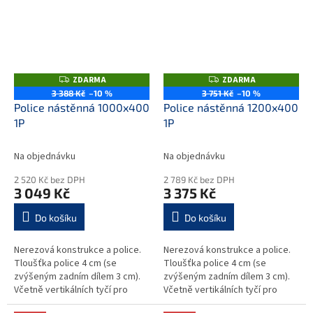
mohou...
mohou...
ZDARMA
ZDARMA
Z
Z
D
D
3 388 Kč
–10 %
3 751 Kč
–10 %
A
A
Police nástěnná 1000x400
Police nástěnná 1200x400
R
R
M
M
1P
1P
A
A
Na objednávku
Na objednávku
2 520 Kč bez DPH
2 789 Kč bez DPH
3 049 Kč
3 375 Kč
Do košíku
Do košíku
Nerezová konstrukce a police.
Nerezová konstrukce a police.
Tloušťka police 4 cm (se
Tloušťka police 4 cm (se
zvýšeným zadním dílem 3 cm).
zvýšeným zadním dílem 3 cm).
Včetně vertikálních tyčí pro
Včetně vertikálních tyčí pro
upevnění na stěnu - výška 35
upevnění na stěnu - výška 35