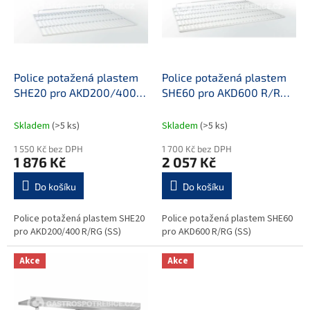
i
r
s
o
p
d
r
u
o
k
d
t
Police potažená plastem
Police potažená plastem
u
ů
SHE20 pro AKD200/400
SHE60 pro AKD600 R/RG
k
R/RG (SS)
(SS)
t
Skladem
(>5 ks)
Skladem
(>5 ks)
ů
1 550 Kč bez DPH
1 700 Kč bez DPH
1 876 Kč
2 057 Kč
Do košíku
Do košíku
Police potažená plastem SHE20
Police potažená plastem SHE60
pro AKD200/400 R/RG (SS)
pro AKD600 R/RG (SS)
Akce
Akce