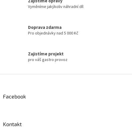
Zajistíme opravy
Vyměníme jakýkoliv náhradní díl
Doprava zdarma
Pro objednávky nad 5 000 Kč
Zajistíme projekt
pro váš gastro provoz
Z
á
p
a
Facebook
t
í
Kontakt