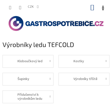
Přejít
NÁKUP
na
CZK
obsah
KOŠÍK
Výrobníky ledu TEFCOLD
Kloboučkový led
Kostky
Šupinky
Výrobníky tříště
Příslušenství k
výrobníkům ledu