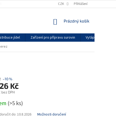
KONTAKTY
GDPR
ZÁRUČNÍ PODMÍNKY
CZK
Přihlášení
DODACÍ LHŮTY
NÁKUPNÍ
Prázdný košík
KOŠÍK
stribuce jídel
Zařízení pro přípravu surovin
Vytápění a klimatiz
 nerez
č
–10 %
226 Kč
č bez DPH
dem
(>5 ks)
oručit do:
10.8.2026
Možnosti doručení