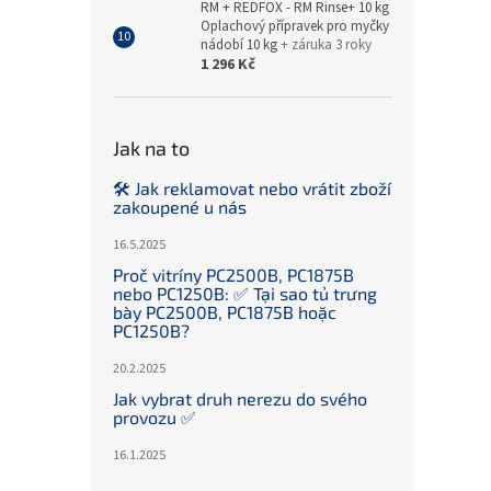
RM + REDFOX - RM Rinse+ 10 kg
Oplachový přípravek pro myčky
nádobí 10 kg
+ záruka 3 roky
1 296 Kč
Jak na to
🛠️ Jak reklamovat nebo vrátit zboží
zakoupené u nás
16.5.2025
Proč vitríny PC2500B, PC1875B
nebo PC1250B: ✅ Tại sao tủ trưng
bày PC2500B, PC1875B hoặc
PC1250B?
20.2.2025
Jak vybrat druh nerezu do svého
provozu ✅
16.1.2025