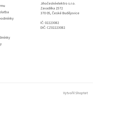
Jihočeskéelektro s.r.o.
ýmu
Zavadilka 2572
platba
370 05, České Budějovice
podmínky
IČ: 02223082
DIČ: CZ02223082
dmínky
ty
Vytvořil Shoptet