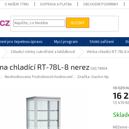
O NAŠEM TÝMU
DOPRAVA A PLATBA
OBCHODNÍ PODMÍNKY
HLEDAT
zení pro tepelnou úpravu
Mycí program
Stolní zařízení
Di
Chladicí vitríny cukrářské a lahůdkové
Vitrína chladící RT-78L-8
ína chladící RT-78L-8 nerez
G6174004
Průměrné
Neohodnoceno
Podrobnosti hodnocení
Značka:
Gastro-tip
hodnocení
produktu
18 029 K
je
16 
0,0
13 410 K
z
5
Měrná
Skla
hvězdiček.
cena:
Můžeme d