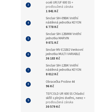
oceli UR/UF 600 SS
+
prodloužená záruka
1 841 Kč
Sinclair SIH-09BIK Vnitřní
nástěnná jednotka KEYON
6 778 Kč
Sinclair SIH-12BIMW Vnitřní
jednotka MARVIN
9 071 Kč
Sinclair MV-E21BI2 Venkovní
jednotka MULTI VARIABLE
36 183 Kč
Sinclair SIH-12BIK Vnitřní
nástěnná jednotka KEYON
8 012 Kč
Obracečka Proline 44
96 Kč
TEFCOLD UR 600 SS Chladicí
skříň s plnými dveřmi, nerez
+
prodloužená záruka
30 579 Kč