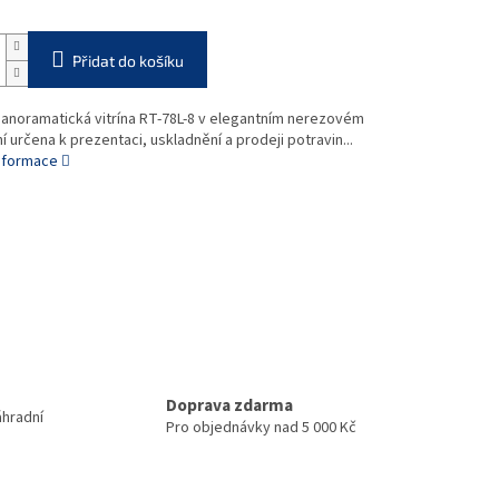
Přidat do košíku
 panoramatická vitrína RT-78L-8 v elegantním nerezovém
 určena k prezentaci, uskladnění a prodeji potravin...
informace
Doprava zdarma
áhradní
Pro objednávky nad 5 000 Kč