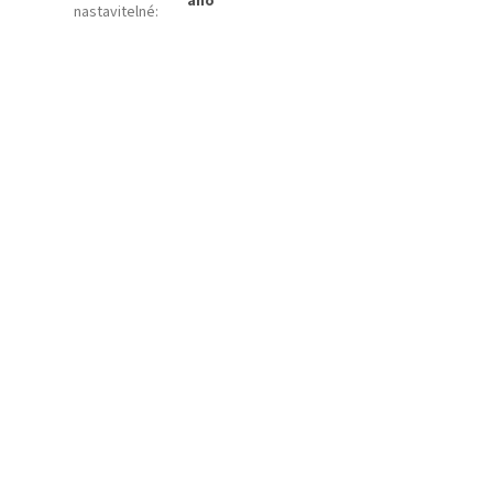
ano
nastavitelné
: