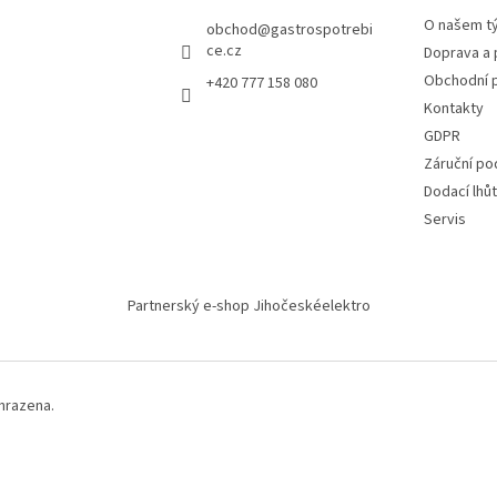
O našem t
obchod
@
gastrospotrebi
ce.cz
Doprava a 
Obchodní 
+420 777 158 080
Kontakty
GDPR
Záruční po
Dodací lhů
Servis
Partnerský e-shop Jihočeskéelektro
hrazena.