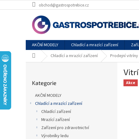
Přejít
obchod@gastrospotrebice.cz
na
obsah
AKČNÍ MODELY
Chladící a mrazící zařízení
Zaří
Domů
Chladící a mrazící zařízení
Prodejní vitríny
P
Vitr
o
Přeskočit
s
Kategorie
kategorie
Akce
t
r
AKČNÍ MODELY
a
Chladící a mrazící zařízení
n
Chladící zařízení
n
í
Mrazící zařízení
p
Zařízení pro zdravotnictví
a
Výrobníky ledu