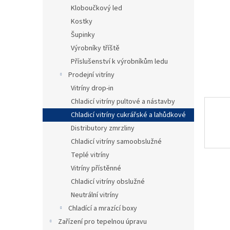
n
Kloboučkový led
e
Kostky
l
Šupinky
Výrobníky tříště
Příslušenství k výrobníkům ledu
Prodejní vitríny
Vitríny drop-in
Chladicí vitríny pultové a nástavby
Chladicí vitríny cukrářské a lahůdkové
Distributory zmrzliny
Chladicí vitríny samoobslužné
Teplé vitríny
Vitríny přístěnné
Chladicí vitríny obslužné
Neutrální vitríny
Chladící a mrazící boxy
Zařízení pro tepelnou úpravu