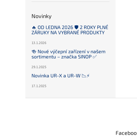
Novinky
🔥 OD LEDNA 2026 🛡️ 2 ROKY PLNÉ
ZÁRUKY NA VYBRANÉ PRODUKTY
13.1.2026
🍻 Nové výčepní zařízení v našem
sortimentu – značka SINOP ✅
29.1.2025
Novinka UR-X a UR-W 📉⚡️
17.1.2025
Z
á
p
a
t
Faceboo
í