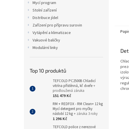
Mycí program
Stolní zařízení
Distribuce jídel
Zařízení pro přípravu surovin
Popi
Vytápění a klimatizace
Vakuové baličky
Modulární linky
Det
Chlad
preze
Top 10 produktů
izolo
výra
TEFCOLD PC2500B Chladicí
regul
vitrína přístěnná, kř. dveře
+
chrom
prodloužená záruka
151 479 Kč
RM + REDFOX - RM Clean+ 12 kg
Mycí detergent pro myčky
nádobí 12 kg
+ záruka 3 roky
1 296 Kč
TEFCOLD police z nerezové