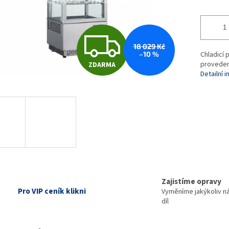
Z
18 029 Kč
–10 %
Chladicí
provedení
ZDARMA
D
Detailní 
A
R
M
Zajistíme opravy
Pro VIP ceník klikni
Vyměníme jakýkoliv n
díl
A