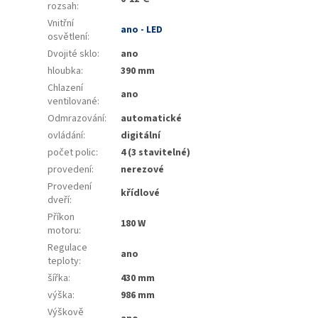
rozsah
:
Vnitřní
ano - LED
osvětlení
:
Dvojité sklo
:
ano
hloubka
:
390 mm
Chlazení
ano
ventilované
:
Odmrazování
:
automatické
ovládání
:
digitální
počet polic
:
4 (3 stavitelné)
provedení
:
nerezové
Provedení
křídlové
dveří
:
Příkon
180 W
motoru
:
Regulace
ano
teploty
:
šířka
:
430 mm
výška
:
986 mm
Výškově