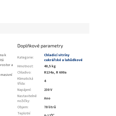
Doplňkové parametry
ena k
Chladicí vitríny
Kategorie
:
tá
cukrářské a lahůdkové
 prostor a
Hmotnost
:
40,5 kg
Chladivo
:
R134a, R 600a
 masivní
Klimatická
4
třída
:
Napájení
:
230 V
Nastavitelné
Ano
nožičky
:
Objem
:
78 litrů
Teplotní
0-12℃