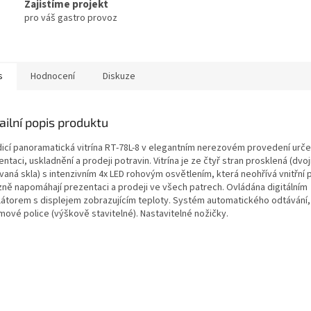
Zajistíme projekt
pro váš gastro provoz
s
Hodnocení
Diskuze
ailní popis produktu
icí panoramatická vitrína RT-78L-8 v elegantním nerezovém provedení urč
ntaci, uskladnění a prodeji potravin. Vitrína je ze čtyř stran prosklená (dvoji
vaná skla) s intenzivním 4x LED rohovým osvětlením, která neohřívá vnitřní
zně napomáhají prezentaci a prodeji ve všech patrech. Ovládána digitálním
átorem s displejem zobrazujícím teploty. Systém automatického odtávání,
ové police (výškově stavitelné). Nastavitelné nožičky.