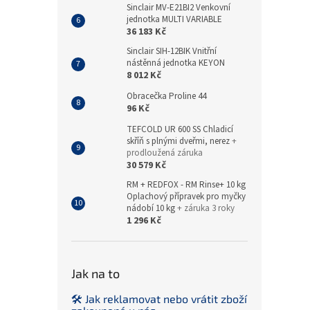
Sinclair MV-E21BI2 Venkovní
jednotka MULTI VARIABLE
36 183 Kč
Sinclair SIH-12BIK Vnitřní
nástěnná jednotka KEYON
8 012 Kč
Obracečka Proline 44
96 Kč
TEFCOLD UR 600 SS Chladicí
skříň s plnými dveřmi, nerez
+
prodloužená záruka
30 579 Kč
RM + REDFOX - RM Rinse+ 10 kg
Oplachový přípravek pro myčky
nádobí 10 kg
+ záruka 3 roky
1 296 Kč
Jak na to
🛠️ Jak reklamovat nebo vrátit zboží