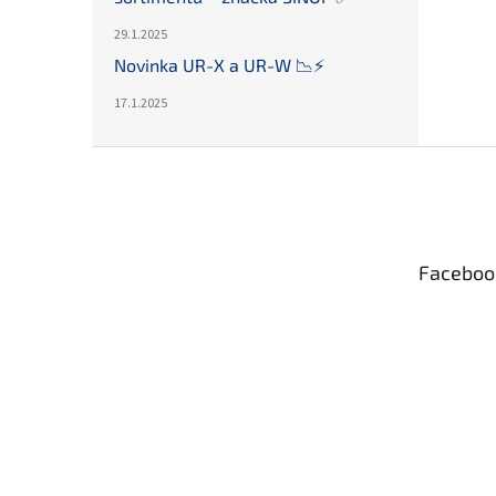
29.1.2025
Novinka UR-X a UR-W 📉⚡️
17.1.2025
Z
á
p
a
t
Faceboo
í