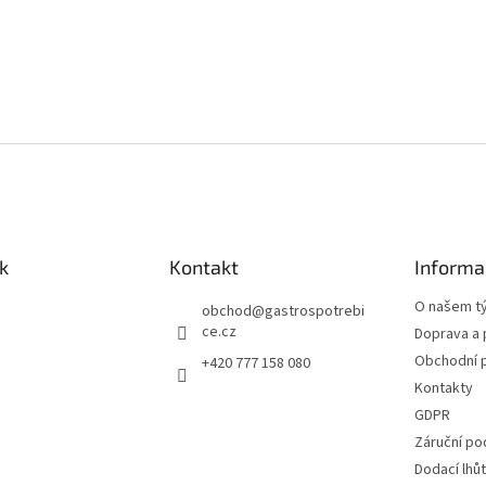
k
Kontakt
Informa
O našem t
obchod
@
gastrospotrebi
ce.cz
Doprava a 
Obchodní 
+420 777 158 080
Kontakty
GDPR
Záruční po
Dodací lhů