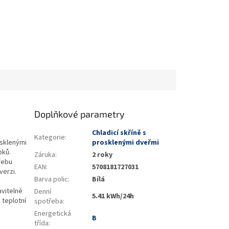
Doplňkové parametry
Chladicí skříně s
Kategorie
:
sklenými
prosklenými dveřmi
bků.
Záruka
:
2 roky
řebu
EAN
:
5708181727031
verzi.
Barva polic
:
Bílá
avitelné
Denní
5.41 kWh/24h
 teplotní
spotřeba
:
Energetická
B
třída
: