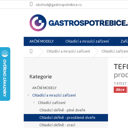
Přejít
obchod@gastrospotrebice.cz
na
obsah
AKČNÍ MODELY
Chladící a mrazící zařízení
Zaří
Domů
Chladící a mrazící zařízení
Chladící zařízen
P
TEFC
o
Přeskočit
s
pro
Kategorie
kategorie
t
T47537
r
AKČNÍ MODELY
Akce
a
Chladící a mrazící zařízení
n
Chladící zařízení
n
í
Chladicí skříně - plné dveře
p
Chladicí skříně - prosklené dveře
a
Chladicí skříně - zrací