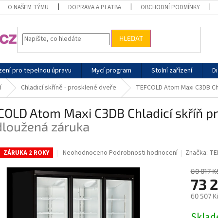
O NAŠEM TÝMU
DOPRAVA A PLATBA
OBCHODNÍ PODMÍNKY
HLEDAT
zení pro tepelnou úpravu
Mycí program
Stolní zařízení
Di
í
Chladicí skříně - prosklené dveře
TEFCOLD Atom Maxi C3DB Chl
OLD Atom Maxi C3DB Chladicí skříň pr
dloužená záruka
Průměrné
Neohodnoceno
Podrobnosti hodnocení
Značka:
TE
ZÁRUKA 2 ROKY
hodnocení
produktu
80 017 K
je
73 2
0,0
60 507 K
z
5
Měrná
Skla
hvězdiček.