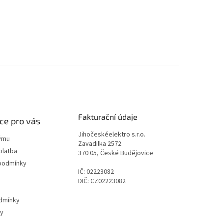
Fakturační údaje
ce pro vás
Jihočeskéelektro s.r.o.
ýmu
Zavadilka 2572
platba
370 05, České Budějovice
podmínky
IČ: 02223082
DIČ: CZ02223082
dmínky
ty