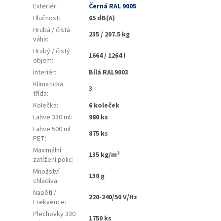
Exteriér
:
Černá RAL 9005
Hlučnost
:
65 dB(A)
Hrubá / čistá
235 / 207.5 kg
váha
:
Hrubý / čistý
1664 / 1264 l
objem
:
Interiér
:
Bílá RAL9003
Klimatická
3
třída
:
Kolečka
:
6 koleček
Lahve 330 ml
:
980 ks
Lahve 500 ml
875 ks
PET
:
Maximální
135 kg/m²
zatížení polic
:
Množství
130 g
chladiva
:
Napětí /
220-240/50 V/Hz
Frekvence
:
Plechovky 330
1750 ks