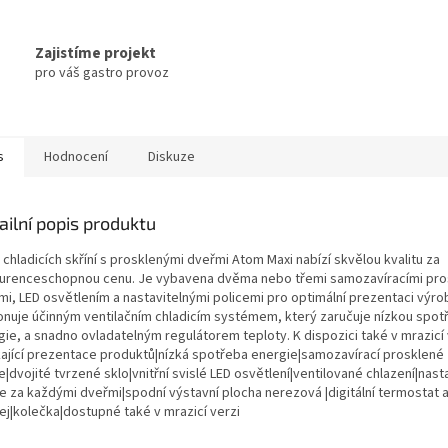
A
Zajistíme projekt
pro váš gastro provoz
s
Hodnocení
Diskuze
ailní popis produktu
chladicích skříní s prosklenými dveřmi Atom Maxi nabízí skvělou kvalitu za
urenceschopnou cenu. Je vybavena dvěma nebo třemi samozavíracími pro
mi, LED osvětlením a nastavitelnými policemi pro optimální prezentaci výro
onuje účinným ventilačním chladicím systémem, který zaručuje nízkou spot
ie, a snadno ovladatelným regulátorem teploty. K dispozici také v mrazicí 
kající prezentace produktů|nízká spotřeba energie|samozavírací prosklené
|dvojité tvrzené sklo|vnitřní svislé LED osvětlení|ventilované chlazení|nast
ce za každými dveřmi|spodní výstavní plocha nerezová |digitální termostat a
ej|kolečka|dostupné také v mrazicí verzi