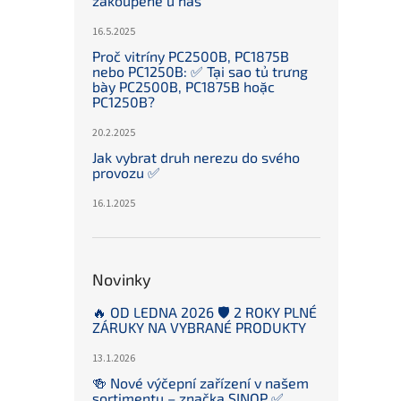
zakoupené u nás
16.5.2025
Proč vitríny PC2500B, PC1875B
nebo PC1250B: ✅ Tại sao tủ trưng
bày PC2500B, PC1875B hoặc
PC1250B?
20.2.2025
Jak vybrat druh nerezu do svého
provozu ✅
16.1.2025
Novinky
🔥 OD LEDNA 2026 🛡️ 2 ROKY PLNÉ
ZÁRUKY NA VYBRANÉ PRODUKTY
13.1.2026
🍻 Nové výčepní zařízení v našem
sortimentu – značka SINOP ✅