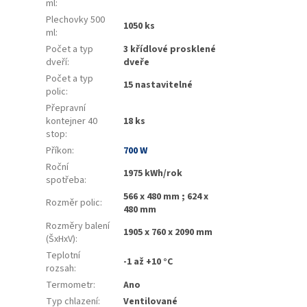
ml
:
Plechovky 500
1050 ks
ml
:
Počet a typ
3 křídlové prosklené
dveří
:
dveře
Počet a typ
15 nastavitelné
polic
:
Přepravní
kontejner 40
18 ks
stop
:
Příkon
:
700 W
Roční
1975 kWh/rok
spotřeba
:
566 x 480 mm ; 624 x
Rozměr polic
:
480 mm
Rozměry balení
1905 x 760 x 2090 mm
(ŠxHxV)
:
Teplotní
-1 až +10 °C
rozsah
:
Termometr
:
Ano
Typ chlazení
:
Ventilované