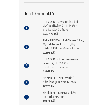
Top 10 produktů
TEFCOLD PC2500B Chladicí
vitrína přístěnná, kř. dveře
+
prodloužená záruka
151 479 Kč
RM + REDFOX - RM Clean+ 12 kg
Mycí detergent pro myčky
nádobí 12 kg
+ záruka 3 roky
1 296 Kč
TEFCOLD police z nerezové
oceli UR/UF 600 SS
+
prodloužená záruka
1 841 Kč
Sinclair SIH-09BIK Vnitřní
nástěnná jednotka KEYON
6 778 Kč
Sinclair SIH-12BIMW Vnitřní
jednotka MARVIN
9 071 Kč