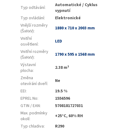
Automatické / Cyklus
Typ odtávání
:
vypnutí
Typ ovládání
:
Elektronické
Vnější rozměry
1880 x 710 x 2003 mm
(ŠxHxV)
:
Vnitřní
LED
osvětlení
:
Vnitřní rozměry
1790 x 595 x 1568 mm
(ŠxHxV)
:
Výstavní
2.38 m²
plocha
:
Změna
Ne
otevírání dveří
:
EEI
:
19.5 %
EPREL No
:
1556596
GTIN / EAN
:
5708181727031
Max. podmínky
+25°C, 60% RH
okolí
:
Typ chladiva
:
R290