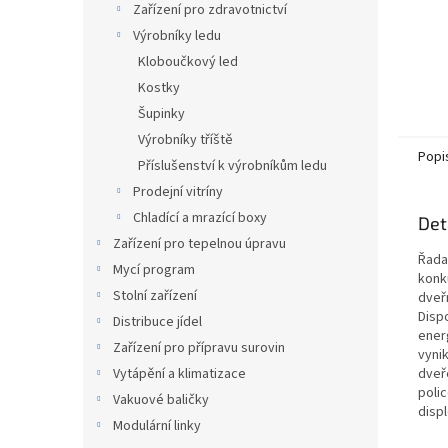
Zařízení pro zdravotnictví
Výrobníky ledu
Kloboučkový led
Kostky
Šupinky
Výrobníky tříště
Popi
Příslušenství k výrobníkům ledu
Prodejní vitríny
Chladící a mrazící boxy
Det
Zařízení pro tepelnou úpravu
Řada 
Mycí program
konk
Stolní zařízení
dveř
Disp
Distribuce jídel
energ
Zařízení pro přípravu surovin
vyni
dveře
Vytápění a klimatizace
poli
Vakuové baličky
displ
Modulární linky