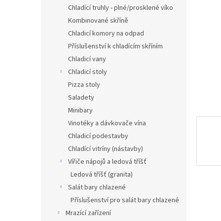
n
Chladící truhly - plné/prosklené víko
e
Kombinované skříně
l
Chladicí komory na odpad
Příslušenství k chladícím skříním
Chladicí vany
Chladicí stoly
Pizza stoly
Saladety
Minibary
Vinotéky a dávkovače vína
Chladicí podestavby
Chladící vitríny (nástavby)
Vířiče nápojů a ledová tříšť
Ledová tříšť (granita)
Salát bary chlazené
Příslušenství pro salát bary chlazené
Mrazící zařízení