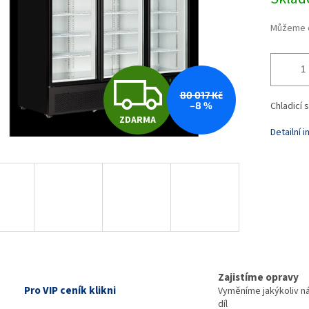
cena:
Můžeme d
Z
80 017 Kč
–8 %
Chladicí 
ZDARMA
D
Detailní 
A
R
M
Zajistíme opravy
Pro VIP ceník klikni
Vyměníme jakýkoliv n
díl