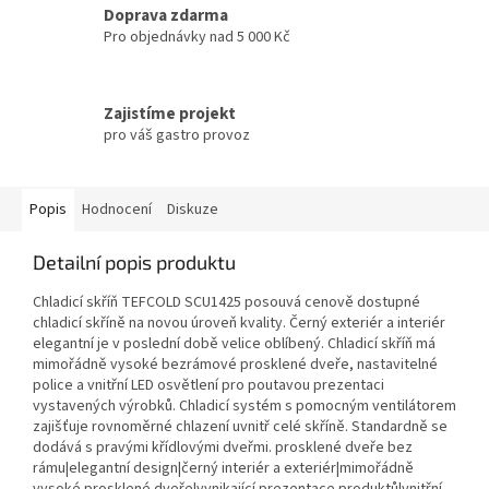
Doprava zdarma
Pro objednávky nad 5 000 Kč
Zajistíme projekt
pro váš gastro provoz
Popis
Hodnocení
Diskuze
Detailní popis produktu
Chladicí skříň TEFCOLD SCU1425 posouvá cenově dostupné
chladicí skříně na novou úroveň kvality. Černý exteriér a interiér
elegantní je v poslední době velice oblíbený. Chladicí skříň má
mimořádně vysoké bezrámové prosklené dveře, nastavitelné
police a vnitřní LED osvětlení pro poutavou prezentaci
vystavených výrobků. Chladicí systém s pomocným ventilátorem
zajišťuje rovnoměrné chlazení uvnitř celé skříně. Standardně se
dodává s pravými křídlovými dveřmi. prosklené dveře bez
rámu|elegantní design|černý interiér a exteriér|mimořádně