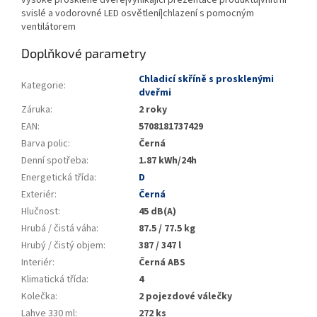
vysoké prosklené dveře|vynikající prezentace produktů|vnitřní
svislé a vodorovné LED osvětlení|chlazení s pomocným
ventilátorem
Doplňkové parametry
Chladicí skříně s prosklenými
Kategorie
:
dveřmi
Záruka
:
2 roky
EAN
:
5708181737429
Barva polic
:
Černá
Denní spotřeba
:
1.87 kWh/24h
Energetická třída
:
D
Exteriér
:
Černá
Hlučnost
:
45 dB(A)
Hrubá / čistá váha
:
87.5 / 77.5 kg
Hrubý / čistý objem
:
387 / 347 l
Interiér
:
Černá ABS
Klimatická třída
:
4
Kolečka
:
2 pojezdové válečky
Lahve 330 ml
:
272 ks