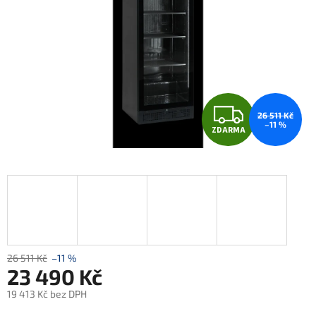
Z
26 511 Kč
–11 %
ZDARMA
D
A
R
M
A
26 511 Kč
–11 %
23 490 Kč
19 413 Kč bez DPH
Měrná