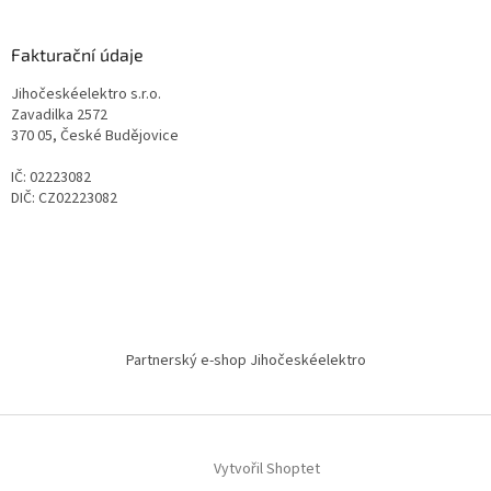
Fakturační údaje
Jihočeskéelektro s.r.o.
Zavadilka 2572
370 05, České Budějovice
IČ: 02223082
DIČ: CZ02223082
Partnerský e-shop Jihočeskéelektro
Vytvořil Shoptet