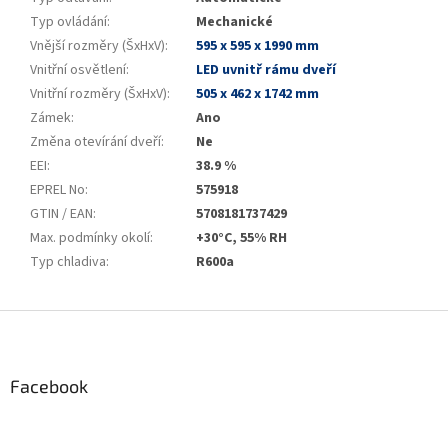
Typ ovládání
:
Mechanické
Vnější rozměry (ŠxHxV)
:
595 x 595 x 1990 mm
Vnitřní osvětlení
:
LED uvnitř rámu dveří
Vnitřní rozměry (ŠxHxV)
:
505 x 462 x 1742 mm
Zámek
:
Ano
Změna otevírání dveří
:
Ne
EEI
:
38.9 %
EPREL No
:
575918
GTIN / EAN
:
5708181737429
Max. podmínky okolí
:
+30°C, 55% RH
Typ chladiva
:
R600a
Z
á
p
a
Facebook
t
í