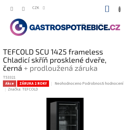
Přejít
NÁKUP
na
CZK
obsah
KOŠÍK
TEFCOLD SCU 1425 frameless
Chladicí skříň prosklené dveře,
černá
+ prodloužená záruka
T53321
Průměrné
Neohodnoceno
Podrobnosti hodnocení
Akce
ZÁRUKA 2 ROKY
hodnocení
Značka:
TEFCOLD
produktu
je
0,0
z
5
hvězdiček.