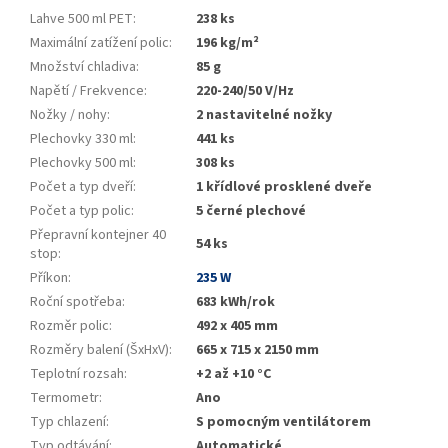
Lahve 500 ml PET
:
238 ks
Maximální zatížení polic
:
196 kg/m²
Množství chladiva
:
85 g
Napětí / Frekvence
:
220-240/50 V/Hz
Nožky / nohy
:
2 nastavitelné nožky
Plechovky 330 ml
:
441 ks
Plechovky 500 ml
:
308 ks
Počet a typ dveří
:
1 křídlové prosklené dveře
Počet a typ polic
:
5 černé plechové
Přepravní kontejner 40
54 ks
stop
:
Příkon
:
235 W
Roční spotřeba
:
683 kWh/rok
Rozměr polic
:
492 x 405 mm
Rozměry balení (ŠxHxV)
:
665 x 715 x 2150 mm
Teplotní rozsah
:
+2 až +10 °C
Termometr
:
Ano
Typ chlazení
:
S pomocným ventilátorem
Typ odtávání
:
Automatické