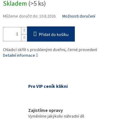
Skladem
(>5 ks)
cena:
Můžeme doručit do:
10.8.2026
Možnosti doručení
Přidat do košíku
Chladicí skříň s prosklenými dveřmi, černé provedení
Detailní informace
Pro VIP ceník klikni
Zajistíme opravy
Vyměníme jakýkoliv náhradní díl