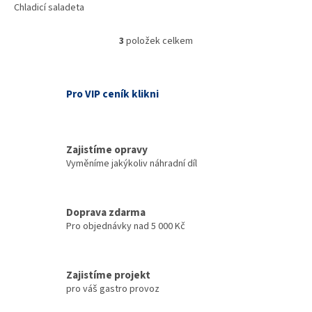
Chladicí saladeta
3
položek celkem
O
v
l
á
Pro VIP ceník klikni
d
a
c
í
Zajistíme opravy
p
Vyměníme jakýkoliv náhradní díl
r
v
k
y
Doprava zdarma
v
Pro objednávky nad 5 000 Kč
ý
p
i
s
Zajistíme projekt
u
pro váš gastro provoz