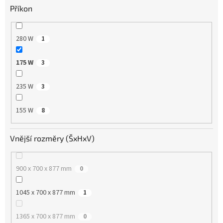
Příkon
280 W
1
175 W
3
235 W
3
155 W
8
Vnější rozměry (ŠxHxV)
900 x 700 x 877 mm
0
1045 x 700 x 877 mm
1
1365 x 700 x 877 mm
0