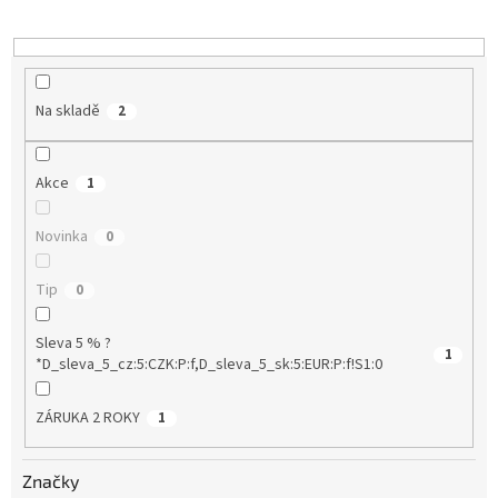
k
t
ů
Na skladě
2
Akce
1
Novinka
0
Tip
0
Sleva 5 % ?
1
*D_sleva_5_cz:5:CZK:P:f,D_sleva_5_sk:5:EUR:P:f!S1:0
ZÁRUKA 2 ROKY
1
Značky