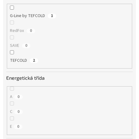
G-Line by TEFCOLD
1
RedFox
0
SAVE
0
TEFCOLD
2
Energetická třída
A
0
C
0
E
0