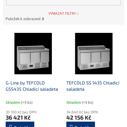
VYMAZAT FILTRY
Položek k zobrazení:
3
V
ý
p
i
s
p
r
o
d
G-Line by TEFCOLD
TEFCOLD SS 1435 Chladicí
u
GSS435 Chladicí saladeta
saladeta
k
t
Skladem
(>5 ks)
Skladem
(>5 ks)
ů
30 100 Kč bez DPH
34 840 Kč bez DPH
36 421 Kč
42 156 Kč