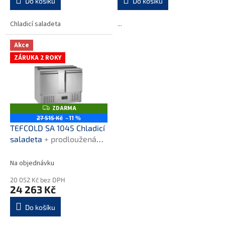
Do košíku
Do košíku
Chladicí saladeta
...
Akce
ZÁRUKA 2 ROKY
ZDARMA
Z
D
27 515 Kč
–11 %
A
TEFCOLD SA 1045 Chladicí
R
M
saladeta
+ prodloužená
A
záruka
Na objednávku
20 052 Kč bez DPH
24 263 Kč
Do košíku