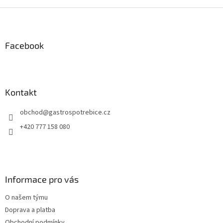
Z
á
p
a
Facebook
t
í
Kontakt
obchod
@
gastrospotrebice.cz
+420 777 158 080
Informace pro vás
O našem týmu
Doprava a platba
Obchodní podmínky