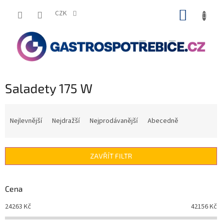
Přejít
NÁKUP
na
CZK
obsah
KOŠÍK
Saladety 175 W
Ř
a
Nejlevnější
Nejdražší
Nejprodávanější
Abecedně
z
e
n
ZAVŘÍT FILTR
í
p
r
Cena
o
d
24263
Kč
42156
Kč
u