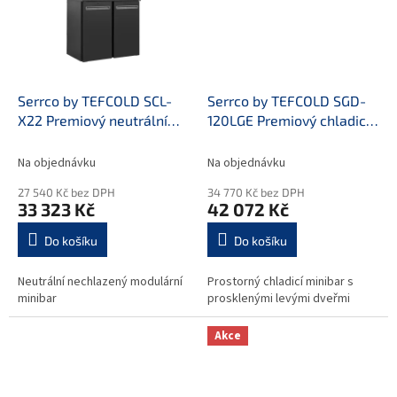
Serrco by TEFCOLD SCL-
Serrco by TEFCOLD SGD-
X22 Premiový neutrální
120LGE Premiový chladicí
minibar do baru
minibar do baru
Na objednávku
Na objednávku
27 540 Kč bez DPH
34 770 Kč bez DPH
33 323 Kč
42 072 Kč
Do košíku
Do košíku
Neutrální nechlazený modulární
Prostorný chladicí minibar s
minibar
prosklenými levými dveřmi
Akce