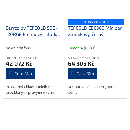
71 765 Kč
–10 %
Serrco by TEFCOLD SGD-
TEFCOLD CBC360 Minibar,
120RGE Premiový chladicí
zásuvkový, černý
minibar do baru
Na objednávku
Skladem
(>5 ks)
34 770 Kč bez DPH
53 145 Kč bez DPH
42 072 Kč
64 305 Kč
Do košíku
Do košíku
Prostorný chladicí minibar s
Minibar se zásuvkami, barva
prosklenými pravými dveřmi
černá