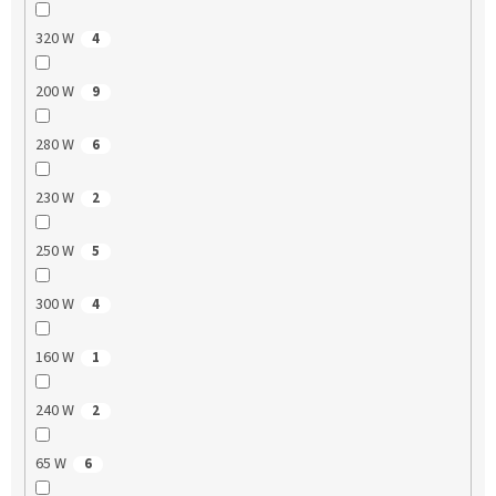
320 W
4
200 W
9
280 W
6
230 W
2
250 W
5
300 W
4
160 W
1
240 W
2
65 W
6