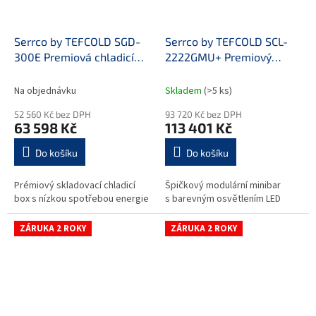
Serrco by TEFCOLD SGD-
Serrco by TEFCOLD SCL-
300E Premiová chladicí
2222GMU+ Premiový
skříň pro skladování
chladicí minibar do baru
Na objednávku
Skladem
(>5 ks)
52 560 Kč bez DPH
93 720 Kč bez DPH
63 598 Kč
113 401 Kč
Do košíku
Do košíku
Prémiový skladovací chladicí
Špičkový modulární minibar
box s nízkou spotřebou energie
s barevným osvětlením LED
ZÁRUKA 2 ROKY
ZÁRUKA 2 ROKY