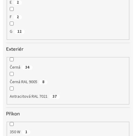
E
2
F
2
G
12
Exteriér
Černá
34
Černá RAL 9005
8
Antracitová RAL 7021
37
Příkon
350 W
1