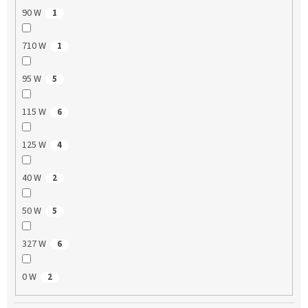
90 W
1
710 W
1
95 W
5
115 W
6
125 W
4
40 W
2
50 W
5
327 W
6
0 W
2