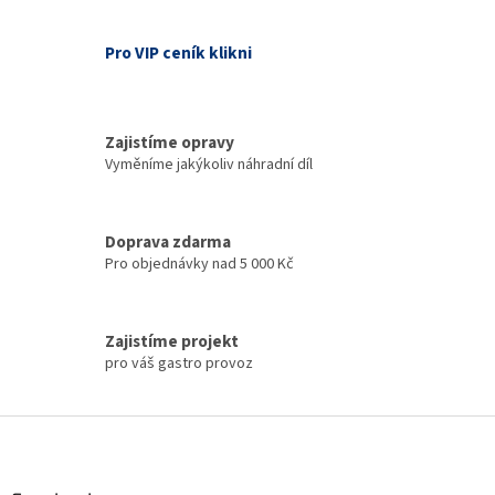
d
o
v
a
á
c
Pro VIP ceník klikni
n
í
í
p
r
v
Zajistíme opravy
k
Vyměníme jakýkoliv náhradní díl
y
v
ý
p
Doprava zdarma
i
Pro objednávky nad 5 000 Kč
s
u
Zajistíme projekt
pro váš gastro provoz
Z
á
p