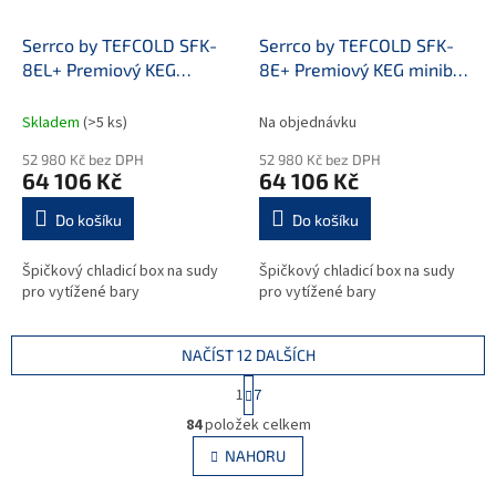
Serrco by TEFCOLD SFK-
Serrco by TEFCOLD SFK-
8EL+ Premiový KEG
8E+ Premiový KEG minibar,
minibar, kompresor vlevo
kompresor vpravo
Skladem
(>5 ks)
Na objednávku
52 980 Kč bez DPH
52 980 Kč bez DPH
64 106 Kč
64 106 Kč
Do košíku
Do košíku
Špičkový chladicí box na sudy
Špičkový chladicí box na sudy
pro vytížené bary
pro vytížené bary
NAČÍST 12 DALŠÍCH
S
1
7
t
O
r
84
položek celkem
v
á
l
NAHORU
n
á
k