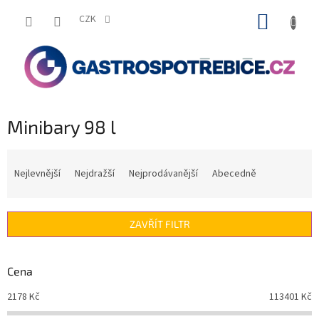
Přejít
NÁKUP
na
CZK
obsah
KOŠÍK
Minibary 98 l
Ř
a
Nejlevnější
Nejdražší
Nejprodávanější
Abecedně
z
e
n
ZAVŘÍT FILTR
í
p
r
Cena
o
d
2178
Kč
113401
Kč
u