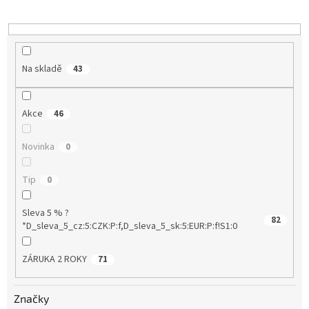
k
t
ů
Na skladě
43
Akce
46
Novinka
0
Tip
0
Sleva 5 % ?
82
*D_sleva_5_cz:5:CZK:P:f,D_sleva_5_sk:5:EUR:P:f!S1:0
ZÁRUKA 2 ROKY
71
Značky