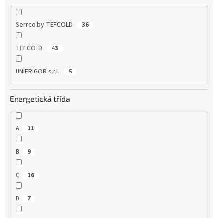
Serrco by TEFCOLD
36
TEFCOLD
43
UNIFRIGOR s.r.l.
5
Energetická třída
A
11
B
9
C
16
D
7