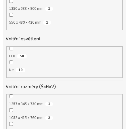
1350 x 533 x 900 mm
1
550 x 480 x 420 mm
1
Vnitřní osvětlení
LED
58
Ne
19
Vnitřní rozměry (ŠxHxV)
1257 x 345 x 730 mm
1
1082 x 415 x 760 mm
2