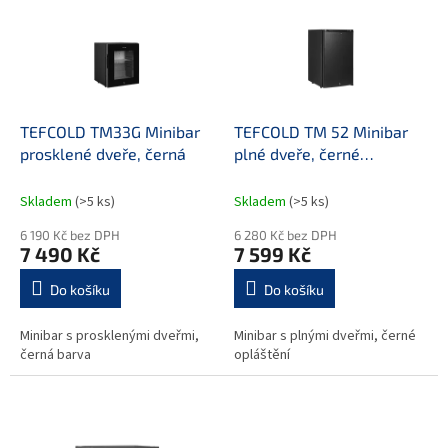
p
i
s
p
r
o
d
TEFCOLD TM33G Minibar
TEFCOLD TM 52 Minibar
u
prosklené dveře, černá
plné dveře, černé
k
opláštění
t
Skladem
(>5 ks)
Skladem
(>5 ks)
ů
6 190 Kč bez DPH
6 280 Kč bez DPH
7 490 Kč
7 599 Kč
Do košíku
Do košíku
Minibar s prosklenými dveřmi,
Minibar s plnými dveřmi, černé
černá barva
opláštění