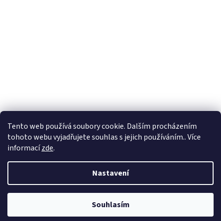
Tento web používá soubory cookie. Dalším procházením
tohoto webu vyjadřujete souhlas s jejich používáním.. Více
informací
zde
.
Nastavení
Souhlasím
!!!!!! AKTUÁLNÍ AKCE VIP SLEVY !!!!!! ŽÁDNÁ REGISTRACE
Vytvořeno s ❤ v dílně
ViVa marketingu