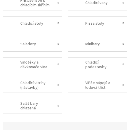
Příslušenství k
Chladicí vany
chladícím skříním
Chladicí stoly
Pizza stoly
Saladety
Minibary
Vinotéky a
Chladicí
dávkovače vína
podestavby
Chladící vitríny
Vířiče nápojů a
(nástavby)
ledová tříšť
Salát bary
chlazené
Ř