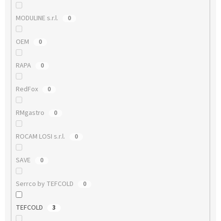
MODULINE s.r.l.
0
OEM
0
RAPA
0
RedFox
0
RMgastro
0
ROCAM LOSI s.r.l.
0
SAVE
0
Serrco by TEFCOLD
0
TEFCOLD
3