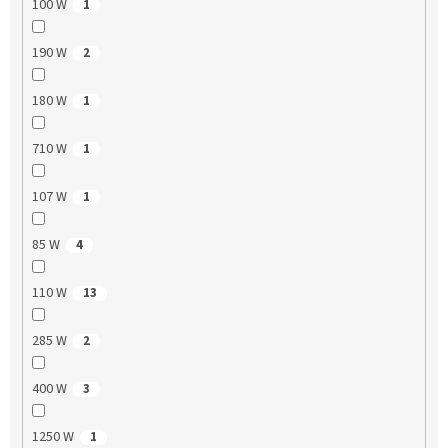
100 W
1
190 W
2
180 W
1
710 W
1
107 W
1
85 W
4
110 W
13
285 W
2
400 W
3
1250 W
1