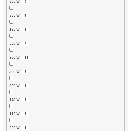
280 W
9
230 W
3
185 W
1
250 W
7
300 W
42
500 W
2
600 W
1
175 W
6
112 W
6
220 W
4