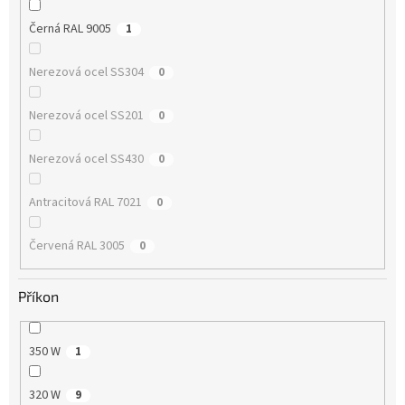
Černá RAL 9005
1
Nerezová ocel SS304
0
Nerezová ocel SS201
0
Nerezová ocel SS430
0
Antracitová RAL 7021
0
Červená RAL 3005
0
Příkon
350 W
1
320 W
9