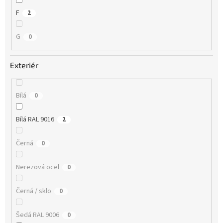
F
2
G
0
Exteriér
Bílá
0
Bílá RAL 9016
2
Černá
0
Nerezová ocel
0
Černá / sklo
0
Šedá RAL 9006
0