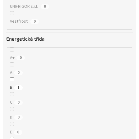
UNIFRIGOR s.r.l.
0
Vestfrost
0
Energetická třída
A+
0
A
0
B
1
C
0
D
0
E
0