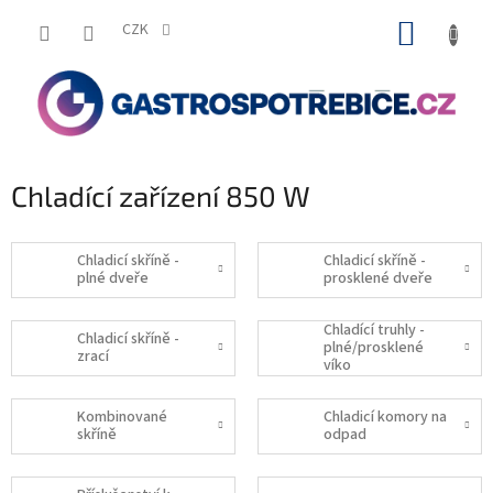
Přejít
NÁKUP
na
CZK
obsah
KOŠÍK
Chladící zařízení 850 W
Chladicí skříně -
Chladicí skříně -
plné dveře
prosklené dveře
Chladící truhly -
Chladicí skříně -
plné/prosklené
zrací
víko
Kombinované
Chladicí komory na
skříně
odpad