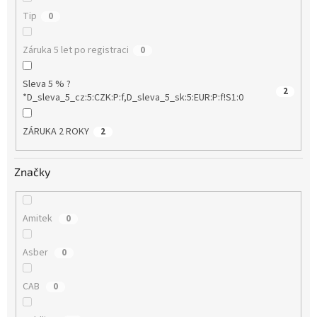
Tip
0
Záruka 5 let po registraci
0
Sleva 5 % ?
2
*D_sleva_5_cz:5:CZK:P:f,D_sleva_5_sk:5:EUR:P:f!S1:0
ZÁRUKA 2 ROKY
2
Značky
Amitek
0
Asber
0
CAB
0