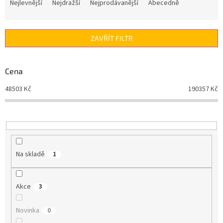
a
Nejlevnější
Nejdražší
Nejprodávanější
Abecedně
z
e
n
ZAVŘÍT FILTR
í
p
r
Cena
o
d
48503
Kč
190357
Kč
u
k
t
ů
Na skladě
1
Akce
3
Novinka
0