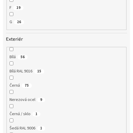
F
19
G
26
Exteriér
Bílá
56
Bílá RAL 9016
15
Černá
75
Nerezová ocel
9
Černá / sklo
1
Šedá RAL 9006
1