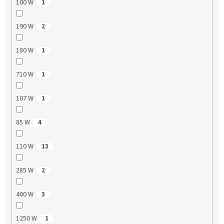
100 W
1
190 W
2
180 W
1
710 W
1
107 W
1
85 W
4
110 W
13
285 W
2
400 W
3
1250 W
1