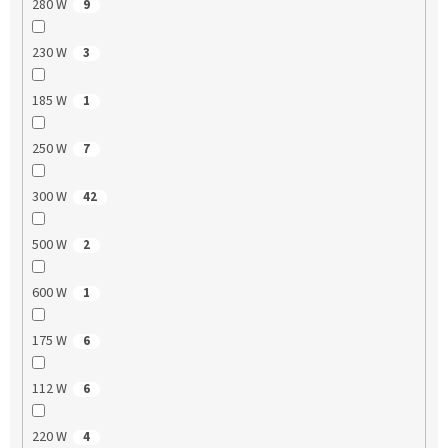
280 W
9
230 W
3
185 W
1
250 W
7
300 W
42
500 W
2
600 W
1
175 W
6
112 W
6
220 W
4