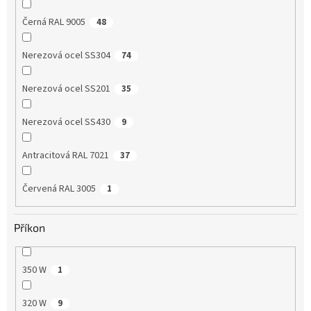
Černá RAL 9005
48
Nerezová ocel SS304
74
Nerezová ocel SS201
35
Nerezová ocel SS430
9
Antracitová RAL 7021
37
Červená RAL 3005
1
Příkon
350 W
1
320 W
9