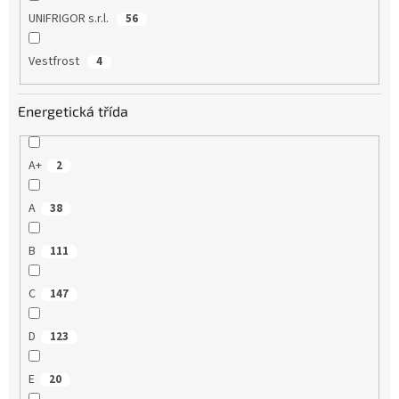
UNIFRIGOR s.r.l.
56
Vestfrost
4
Energetická třída
A+
2
A
38
B
111
C
147
D
123
E
20