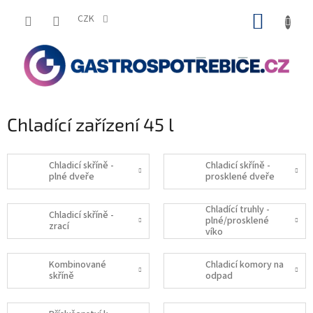
Přejít
NÁKUP
na
CZK
obsah
KOŠÍK
Chladící zařízení 45 l
Chladicí skříně -
Chladicí skříně -
plné dveře
prosklené dveře
Chladící truhly -
Chladicí skříně -
plné/prosklené
zrací
víko
Kombinované
Chladicí komory na
skříně
odpad