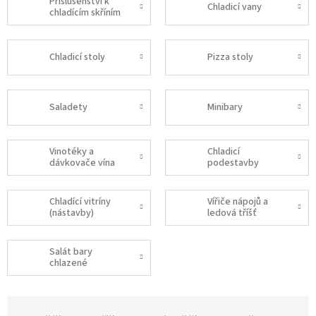
Příslušenství k
Chladicí vany
chladícím skříním
Chladicí stoly
Pizza stoly
Saladety
Minibary
Vinotéky a
Chladicí
dávkovače vína
podestavby
Chladící vitríny
Vířiče nápojů a
(nástavby)
ledová tříšť
Salát bary
chlazené
Ř