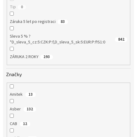
Tip
0
Záruka 5 let po registraci
83
Sleva 5 % ?
842
*D_sleva_5_cz:5:CZK:P:f,D_sleva_5_sk:5:EUR:P:f!S1:0
ZÁRUKA 2 ROKY
293
Značky
Amitek
13
Asber
132
CAB
12