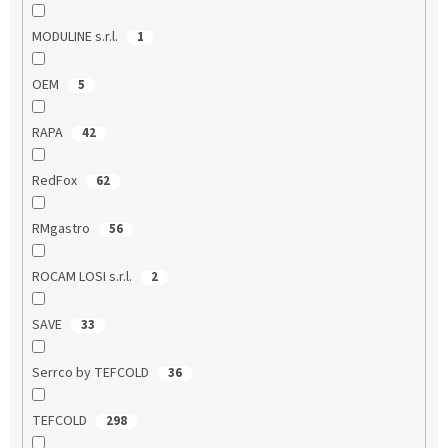
MODULINE s.r.l.
1
OEM
5
RAPA
42
RedFox
62
RMgastro
56
ROCAM LOSI s.r.l.
2
SAVE
33
Serrco by TEFCOLD
36
TEFCOLD
298