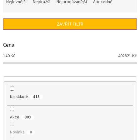
a
Nejlevnější
Nejdražší
Nejprodávanější
Abecedně
z
e
n
ZAVŘÍT FILTR
í
p
r
Cena
o
d
140
Kč
402821
Kč
u
k
t
ů
Na skladě
413
Akce
803
Novinka
0