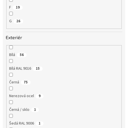
F
19
G
26
Exteriér
Bílá
56
Bílá RAL 9016
15
Černá
75
Nerezová ocel
9
Černá / sklo
1
Šedá RAL 9006
1