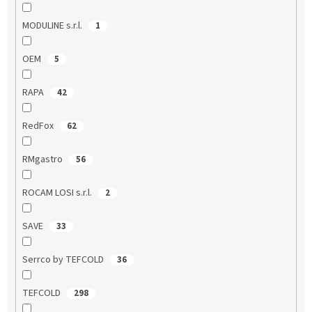
MODULINE s.r.l.
1
OEM
5
RAPA
42
RedFox
62
RMgastro
56
ROCAM LOSI s.r.l.
2
SAVE
33
Serrco by TEFCOLD
36
TEFCOLD
298