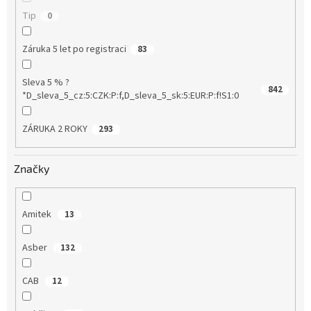
Tip
0
Záruka 5 let po registraci
83
Sleva 5 % ?
842
*D_sleva_5_cz:5:CZK:P:f,D_sleva_5_sk:5:EUR:P:f!S1:0
ZÁRUKA 2 ROKY
293
Značky
Amitek
13
Asber
132
CAB
12