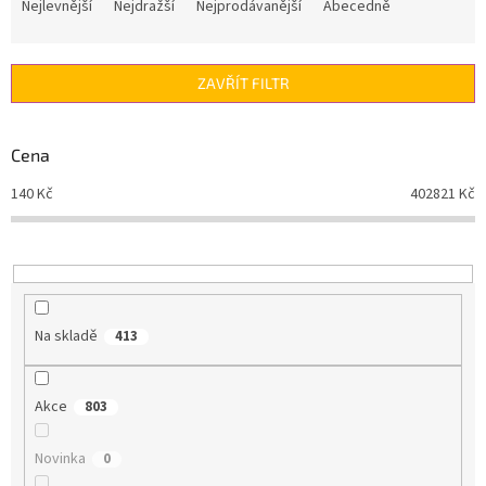
a
Nejlevnější
Nejdražší
Nejprodávanější
Abecedně
z
e
n
ZAVŘÍT FILTR
í
p
r
Cena
o
d
140
Kč
402821
Kč
u
k
t
ů
Na skladě
413
Akce
803
Novinka
0