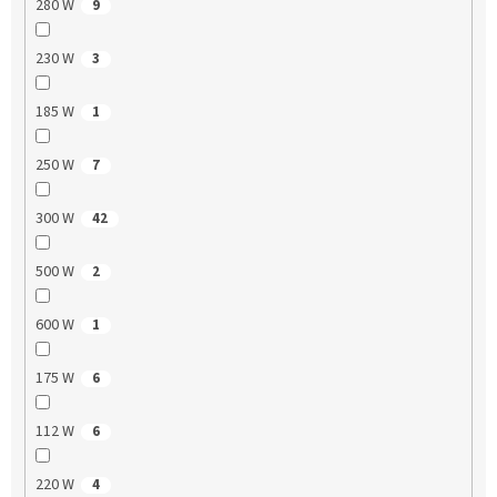
280 W
9
230 W
3
185 W
1
250 W
7
300 W
42
500 W
2
600 W
1
175 W
6
112 W
6
220 W
4