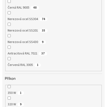
Černá RAL 9005
48
Nerezová ocel SS304
74
Nerezová ocel SS201
35
Nerezová ocel SS430
9
Antracitová RAL 7021
37
Červená RAL 3005
1
Příkon
350 W
1
320 W
9