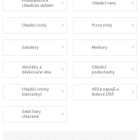
Příslušenství k
Chladicí vany
chladícím skříním
Chladicí stoly
Pizza stoly
Saladety
Minibary
Vinotéky a
Chladicí
dávkovače vína
podestavby
Chladící vitríny
Vířiče nápojů a
(nástavby)
ledová tříšť
Salát bary
chlazené
Ř