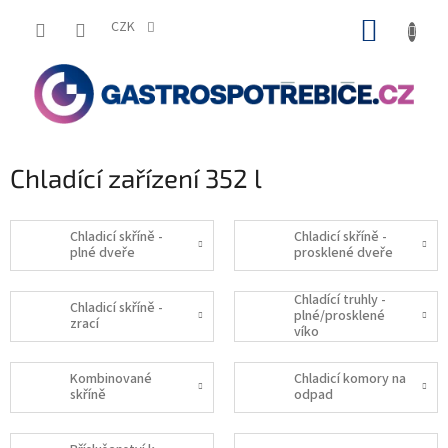
Přejít
NÁKUP
na
CZK
obsah
KOŠÍK
Chladící zařízení 352 l
Chladicí skříně -
Chladicí skříně -
plné dveře
prosklené dveře
Chladící truhly -
Chladicí skříně -
plné/prosklené
zrací
víko
Kombinované
Chladicí komory na
skříně
odpad