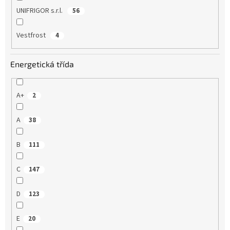
UNIFRIGOR s.r.l.
56
Vestfrost
4
Energetická třída
A+
2
A
38
B
111
C
147
D
123
E
20