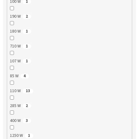
100 W
1
190 W
2
180 W
1
710 W
1
107 W
1
85 W
4
110 W
13
285 W
2
400 W
3
1250 W
1