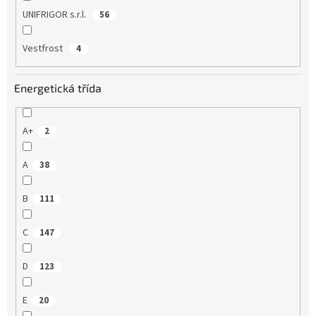
UNIFRIGOR s.r.l.
56
Vestfrost
4
Energetická třída
A+
2
A
38
B
111
C
147
D
123
E
20