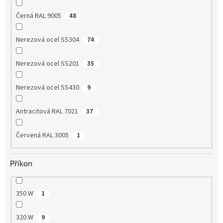
Černá RAL 9005
48
Nerezová ocel SS304
74
Nerezová ocel SS201
35
Nerezová ocel SS430
9
Antracitová RAL 7021
37
Červená RAL 3005
1
Příkon
350 W
1
320 W
9