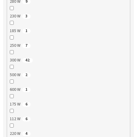
280 W
9
230 W
3
185 W
1
250 W
7
300 W
42
500 W
2
600 W
1
175 W
6
112 W
6
220 W
4