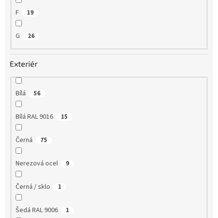
F
19
G
26
Exteriér
Bílá
56
Bílá RAL 9016
15
Černá
75
Nerezová ocel
9
Černá / sklo
1
Šedá RAL 9006
1