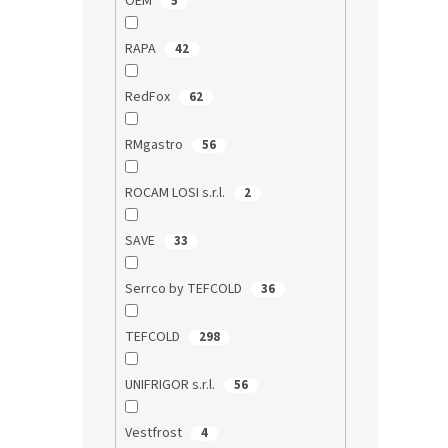
OEM
5
RAPA
42
RedFox
62
RMgastro
56
ROCAM LOSI s.r.l.
2
SAVE
33
Serrco by TEFCOLD
36
TEFCOLD
298
UNIFRIGOR s.r.l.
56
Vestfrost
4