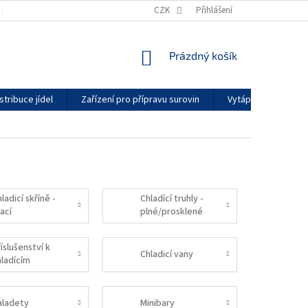
KONTAKTY
GDPR
ZÁRUČNÍ PODMÍNKY
CZK
Přihlášení
DODACÍ LHŮTY
NÁKUPNÍ
Prázdný košík
KOŠÍK
stribuce jídel
Zařízení pro přípravu surovin
Vytápění a klimatiz
ladicí skříně -
Chladící truhly -
ací
plné/prosklené
víko
íslušenství k
Chladicí vany
hladícím
kříním
aladety
Minibary