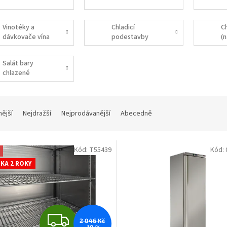
Vinotéky a
Chladicí
Ch
dávkovače vína
podestavby
(
Salát bary
chlazené
nější
Nejdražší
Nejprodávanější
Abecedně
Kód:
T55439
Kód:
KA 2 ROKY
Z
2 046 Kč
–10 %