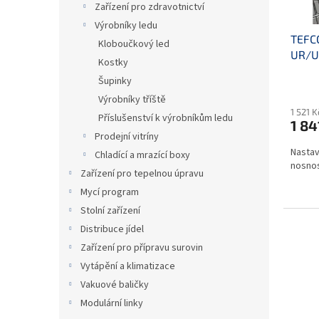
Zařízení pro zdravotnictví
d
t
u
ů
Výrobníky ledu
TEFCO
k
Kloboučkový led
UR/U
t
Kostky
záru
ů
Šupinky
Výrobníky tříště
1 521 
Příslušenství k výrobníkům ledu
1 84
Prodejní vitríny
Nastav
Chladící a mrazící boxy
nosnost
Zařízení pro tepelnou úpravu
Mycí program
Stolní zařízení
Distribuce jídel
Zařízení pro přípravu surovin
Vytápění a klimatizace
Vakuové baličky
Modulární linky