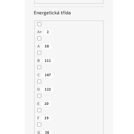
Energetická třída
A+
2
A
38
B
111
C
147
D
123
E
20
F
19
G
26