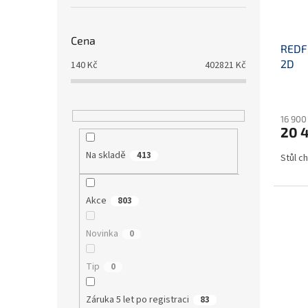
Cena
REDFO
2D
140
Kč
402821
Kč
16 900
20 
Na skladě
413
Stůl c
Akce
803
Novinka
0
Tip
0
Záruka 5 let po registraci
83