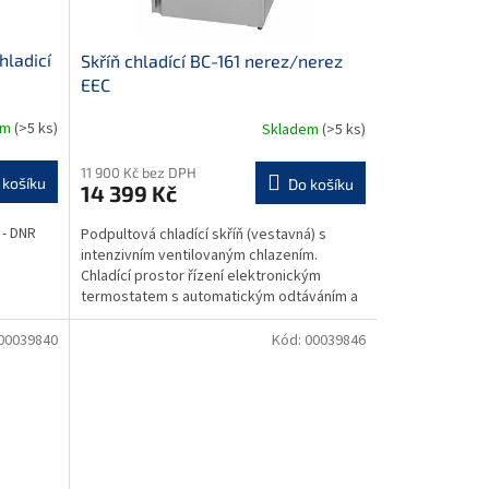
hladicí
Skříň chladící BC-161 nerez/nerez
EEC
em
(>5 ks)
Skladem
(>5 ks)
11 900 Kč bez DPH
 košíku
Do košíku
14 399 Kč
 - DNR
Podpultová chladící skříň (vestavná) s
intenzivním ventilovaným chlazením.
Chladící prostor řízení elektronickým
termostatem s automatickým odtáváním a
přehledným LDC displejem...
00039840
Kód:
00039846