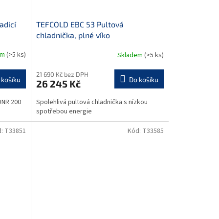
adicí
TEFCOLD EBC 53 Pultová
chladnička, plné víko
em
(>5 ks)
Skladem
(>5 ks)
21 690 Kč bez DPH
 košíku
Do košíku
26 245 Kč
 DNR 200
Spolehlivá pultová chladnička s nízkou
spotřebou energie
d:
T33851
Kód:
T33585