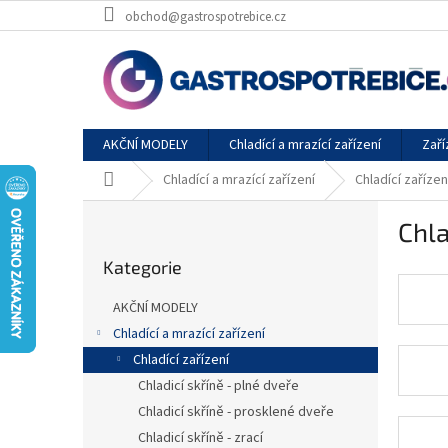
Přejít
obchod@gastrospotrebice.cz
na
obsah
AKČNÍ MODELY
Chladící a mrazící zařízení
Zaří
Domů
Chladící a mrazící zařízení
Chladící zařízen
P
Chla
o
Přeskočit
s
Kategorie
kategorie
t
r
AKČNÍ MODELY
a
Chladící a mrazící zařízení
n
Chladící zařízení
n
í
Chladicí skříně - plné dveře
p
Chladicí skříně - prosklené dveře
a
Chladicí skříně - zrací