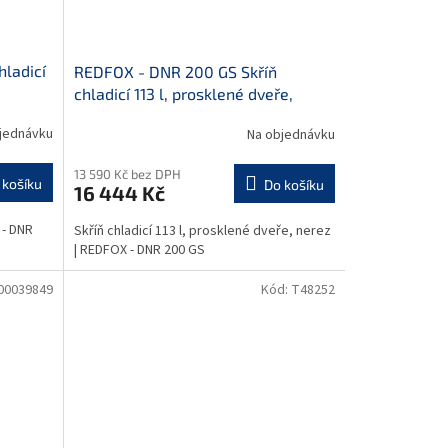
ladicí
REDFOX - DNR 200 GS Skříň
chladicí 113 l, prosklené dveře,
nerez
jednávku
Na objednávku
13 590 Kč bez DPH
 košíku
Do košíku
16 444 Kč
 - DNR
Skříň chladicí 113 l, prosklené dveře, nerez
| REDFOX - DNR 200 GS
00039849
Kód:
T48252