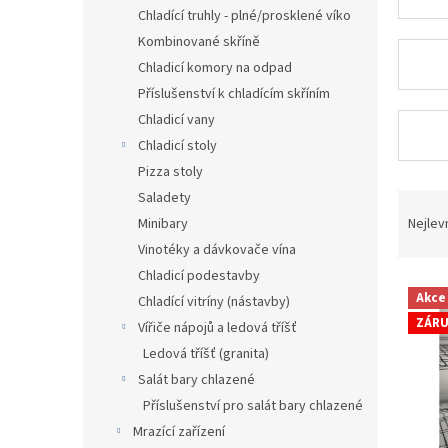
n
Chladící truhly - plné/prosklené víko
e
Kombinované skříně
l
Chladicí komory na odpad
Příslušenství k chladícím skříním
Chladicí vany
Chladicí stoly
Pizza stoly
Ř
Saladety
a
Nejlev
Minibary
z
Vinotéky a dávkovače vína
e
Chladicí podestavby
V
n
Akce
Chladící vitríny (nástavby)
ý
í
ZÁRU
Vířiče nápojů a ledová tříšť
p
p
i
r
Ledová tříšť (granita)
s
o
Salát bary chlazené
p
d
Příslušenství pro salát bary chlazené
r
u
Mrazící zařízení
o
k