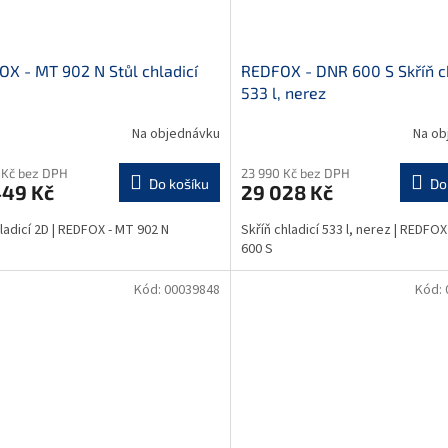
X - MT 902 N Stůl chladicí
REDFOX - DNR 600 S Skříň ch
533 l, nerez
Na objednávku
Na ob
 Kč bez DPH
23 990 Kč bez DPH
Do košíku
Do
449 Kč
29 028 Kč
hladicí 2D | REDFOX - MT 902 N
Skříň chladicí 533 l, nerez | REDFOX
600 S
Kód:
00039848
Kód: