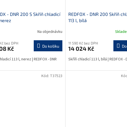
842
X - DNR 200 S Skříň chladicí
REDFOX - DNR 200 Skříň chl
 nerez
113 l, bílá
Na objednávku
Sklad
 Kč bez DPH
11 590 Kč bez DPH
Do košíku
Do
08 Kč
14 024 Kč
hladicí 113 l, nerez | REDFOX - DNR
Skříň chladicí 113 l, bílá | REDFOX -
Kód:
T37523
Kó