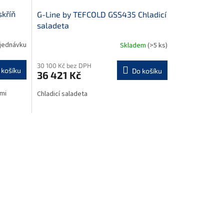
skříň
G-Line by TEFCOLD GSS435 Chladicí
saladeta
jednávku
Skladem
(>5 ks)
30 100 Kč bez DPH
 košíku
Do košíku
36 421 Kč
ými
Chladicí saladeta