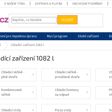
O NAŠEM TÝMU
DOPRAVA A PLATBA
OBCHODNÍ PODMÍNKY
HLEDAT
zení pro tepelnou úpravu
Mycí program
Stolní zařízení
Di
í
Chladící zařízení 1082 l
dící zařízení 1082 l
Chladicí skříně -
Chladicí skříně -
Ch
plné dveře
prosklené dveře
zr
Kombinované
Chladicí komory
Př
skříně
na odpad
c
s
Chladicí stoly
Pizza stoly
S