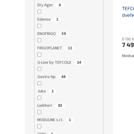
Dry Ager
4
TEFC
dveře
Edenox
2
ENOFRIGO
59
6 190 
7 49
FRIGOPLANET
12
Miniba
G-Line by TEFCOLD
24
Gastro-tip
44
Juka
2
Liebherr
83
MODULINE s.r.l.
1