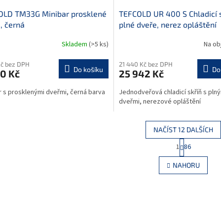
OLD TM33G Minibar prosklené
TEFCOLD UR 400 S Chladicí 
, černá
plné dveře, nerez opláštění
Skladem
(>5 ks)
Na ob
Kč bez DPH
21 440 Kč bez DPH
Do košíku
Do
0 Kč
25 942 Kč
r s prosklenými dveřmi, černá barva
Jednodveřová chladicí skříň s pln
dveřmi, nerezové opláštění
NAČÍST 12 DALŠÍCH
S
1
86
O
t
r
v
NAHORU
á
l
n
á
k
d
o
a
v
c
á
í
n