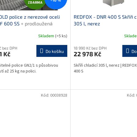
ZDARMA
D
LD police z nerezové oceli
REDFOX - DNR 400 S Skříň c
A
F 600 SS
+ prodloužená
305 l, nerez
ka
R
Skladem
(>5 ks)
Sklad
M
Kč bez DPH
18 990 Kč bez DPH
Do košíku
Do
1 Kč
22 978 Kč
A
itelné police GN2/1 s působivou
Skříň chladicí 305 l, nerez | REDFOX
í až 25 kg na polici.
400 S
Kód:
00038928
Kód: