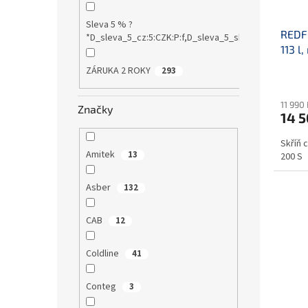
Sleva 5 % ?
REDFO
*D_sleva_5_cz:5:CZK:P:f,D_sleva_5_sk:5:EUR:P:f!S1:0
113 l,
ZÁRUKA 2 ROKY
293
11 990
Značky
14 5
Skříň c
Amitek
13
200 S
Asber
132
CAB
12
Coldline
41
Conteg
3