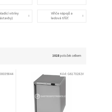
ladící vitríny
Vířiče nápojů a
nástavby)
ledová tříšť
1028
položek celkem
00039844
Kód:
G6170282V