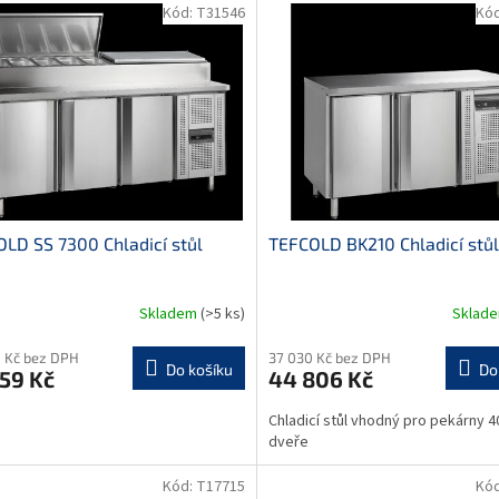
Kód:
T31546
Kó
LD SS 7300 Chladicí stůl
TEFCOLD BK210 Chladicí stůl
1
Skladem
(>5 ks)
Sklad
 Kč bez DPH
37 030 Kč bez DPH
Do košíku
Do
59 Kč
44 806 Kč
Chladicí stůl vhodný pro pekárny 4
dveře
Kód:
T17715
Kó