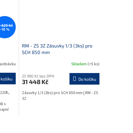
 629 Kč
–10 %
RM - ZS 3Z Zásuvky 1/3 (3ks) pro
SCH 850 mm
jednávku
Skladem
(>5 ks)
25 990 Kč bez DPH
 košíku
Do košíku
31 448 Kč
-220E,
Zásuvky 1/3 (3ks) pro SCH 850 mm | RM - ZS
3Z
4) s
kapní