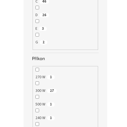
C
46
D
26
E
3
G
2
Příkon
270 W
1
300 W
27
500 W
1
240 W
1