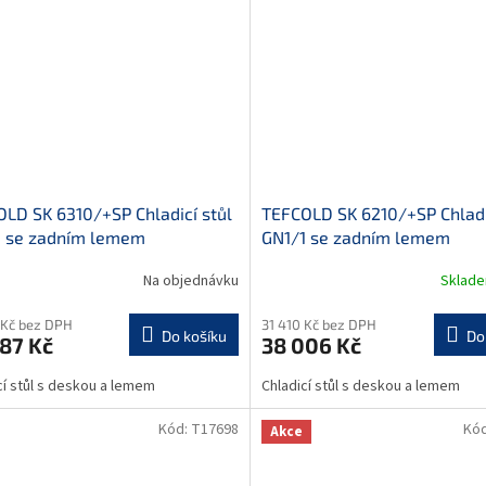
LD SK 6310/+SP Chladicí stůl
TEFCOLD SK 6210/+SP Chladi
1 se zadním lemem
GN1/1 se zadním lemem
Na objednávku
Sklad
 Kč bez DPH
31 410 Kč bez DPH
Do košíku
Do
87 Kč
38 006 Kč
cí stůl s deskou a lemem
Chladicí stůl s deskou a lemem
Kód:
T17698
Kó
Akce