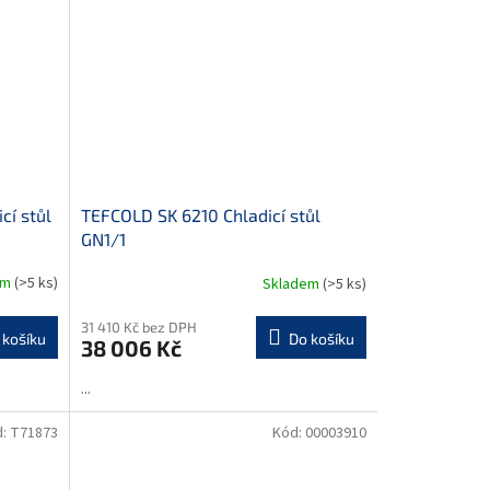
cí stůl
TEFCOLD SK 6210 Chladicí stůl
GN1/1
em
(>5 ks)
Skladem
(>5 ks)
31 410 Kč bez DPH
 košíku
Do košíku
38 006 Kč
...
d:
T71873
Kód:
00003910