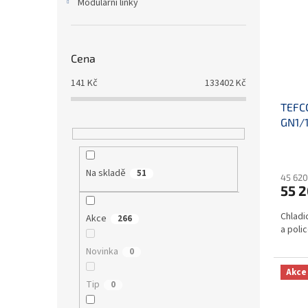
Modulární linky
Cena
141
Kč
133402
Kč
TEFCO
GN1/
Na skladě
51
45 620
55 
Chladi
Akce
266
a poli
Novinka
0
Akce
Tip
0