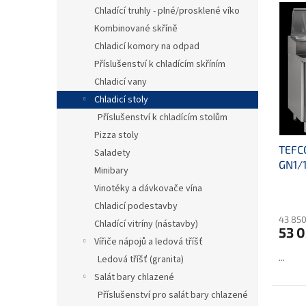
V
n
n
Chladící truhly - plné/prosklené víko
ý
í
e
Kombinované skříně
p
p
l
i
r
Chladicí komory na odpad
s
o
Příslušenství k chladícím skříním
p
d
Chladicí vany
r
u
Chladicí stoly
o
k
Příslušenství k chladícím stolům
d
t
Pizza stoly
u
ů
TEFCO
k
Saladety
GN1/
t
Minibary
ů
Vinotéky a dávkovače vína
Chladicí podestavby
43 850
Chladící vitríny (nástavby)
53 0
Vířiče nápojů a ledová tříšť
...
Ledová tříšť (granita)
Salát bary chlazené
Příslušenství pro salát bary chlazené