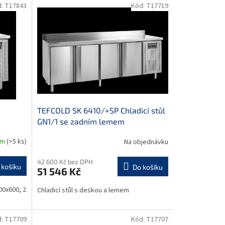
d:
T17843
Kód:
T17719
TEFCOLD SK 6410/+SP Chladicí stůl
GN1/1 se zadním lemem
em
(>5 ks)
Na objednávku
42 600 Kč bez DPH
 košíku
Do košíku
51 546 Kč
00x600, 2
Chladicí stůl s deskou a lemem
d:
T17709
Kód:
T17707