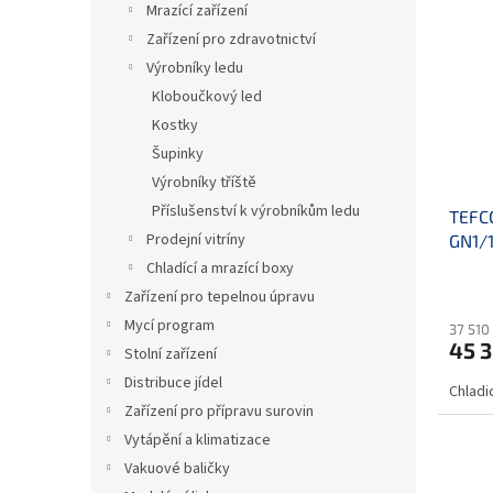
Mrazící zařízení
Zařízení pro zdravotnictví
Výrobníky ledu
Kloboučkový led
Kostky
Šupinky
Výrobníky tříště
Příslušenství k výrobníkům ledu
TEFCO
Prodejní vitríny
GN1/
Chladící a mrazící boxy
Zařízení pro tepelnou úpravu
Mycí program
37 510
45 3
Stolní zařízení
Distribuce jídel
Chladi
Zařízení pro přípravu surovin
Vytápění a klimatizace
Vakuové baličky