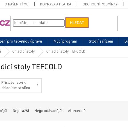
O NAŠEM TÝMU
DOPRAVA A PLATBA
OBCHODNÍ PODMÍNKY
HLEDAT
zení pro tepelnou úpravu
Mycí program
Stolní zařízení
Di
í
Chladicí stoly
Chladicí stoly TEFCOLD
dicí stoly TEFCOLD
Příslušenství k
chladícím stolům
nější
Nejdražší
Nejprodávanější
Abecedně