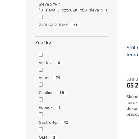
Sleva 5 % ?
*D_sleva_5_cz:5:CZK:P:f,D_sleva_5_sk:5:EUR:P:f!S1:0
ZÁRUKA 2 ROKY
23
Značky
Stůl 
lemu
Amitek
4
Asber
79
53 910
65 2
Coldline
39
Skříně
nerezo
Edenox
2
dokona
pracov
osazen
Gastro-tip
42
OEM
2