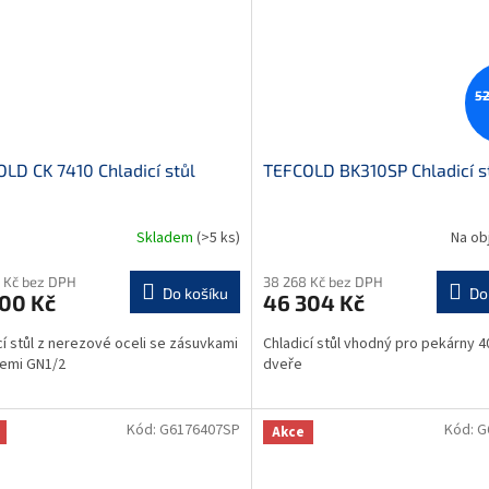
52
LD CK 7410 Chladicí stůl
TEFCOLD BK310SP Chladicí s
1
Skladem
(>5 ks)
Na ob
 Kč bez DPH
38 268 Kč bez DPH
Do košíku
Do
200 Kč
46 304 Kč
cí stůl z nerezové oceli se zásuvkami
Chladicí stůl vhodný pro pekárny 4
cemi GN1/2
dveře
Kód:
G6176407SP
Kód:
G
Akce