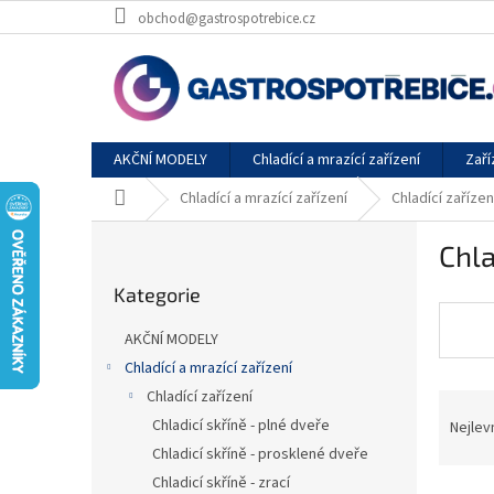
Přejít
obchod@gastrospotrebice.cz
na
obsah
AKČNÍ MODELY
Chladící a mrazící zařízení
Zaří
Domů
Chladící a mrazící zařízení
Chladící zařízen
P
Chla
o
Přeskočit
s
Kategorie
kategorie
t
r
AKČNÍ MODELY
a
Chladící a mrazící zařízení
n
Chladící zařízení
Ř
n
a
í
Chladicí skříně - plné dveře
Nejlev
z
p
Chladicí skříně - prosklené dveře
e
a
Chladicí skříně - zrací