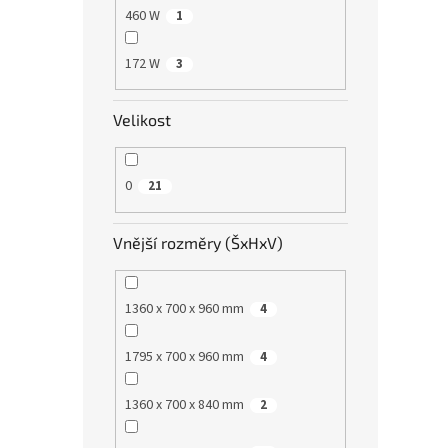
460 W
1
172 W
3
Velikost
0
21
Vnější rozměry (ŠxHxV)
1360 x 700 x 960 mm
4
1795 x 700 x 960 mm
4
1360 x 700 x 840 mm
2