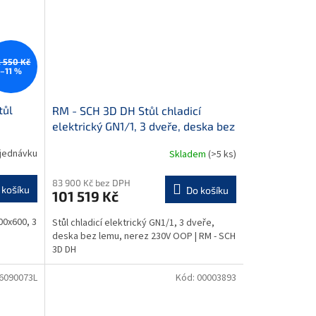
 550 Kč
–11 %
tůl
RM - SCH 3D DH Stůl chladicí
elektrický GN1/1, 3 dveře, deska bez
lemu, nerez 230V OOP
jednávku
Skladem
(>5 ks)
83 900 Kč bez DPH
 košíku
Do košíku
101 519 Kč
00x600, 3
Stůl chladicí elektrický GN1/1, 3 dveře,
deska bez lemu, nerez 230V OOP | RM - SCH
3D DH
6090073L
Kód:
00003893