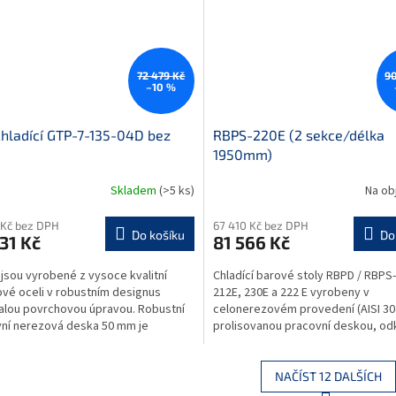
264
72 479 Kč
90
–10 %
chladící GTP-7-135-04D bez
RBPS-220E (2 sekce/délka
1950mm)
Skladem
(>5 ks)
Na ob
 Kč bez DPH
67 410 Kč bez DPH
Do košíku
Do
31 Kč
81 566 Kč
 jsou vyrobené z vysoce kvalitní
Chladící barové stoly RBPD / RBPS
vé oceli v robustním designus
212E, 230E a 222 E vyrobeny v
lou povrchovou úpravou. Robustní
celonerezovém provedení (AISI 30
ní nerezová deska 50 mm je
prolisovanou pracovní deskou, od
a standardně lemem...
plochou (950 x 250 mm) a...
NAČÍST 12 DALŠÍCH